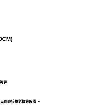
0CM)
風等等
克風連接攝影機等設備 。