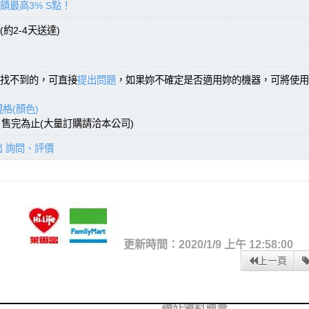
饋最高3% S點！
約2-4天送達)
找不到的，可直接
提出問題
，如果妳不確定是否適用妳的機器，可將使用
格(顏色)
)，售完為止(大量訂購請洽本公司)
出 詢問、評價
更新時間：2020/1/9 上午 12:58:00
上一頁