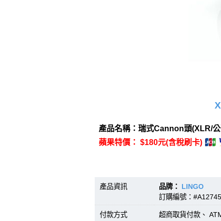
X
產品名稱：瑞式Cannon頭(XLR/公
蘋果特價： $180元(含稅刷卡)
產品資訊
品牌：
LINGO
型號
訂購編號：#A12745
付款方式
超商取貨付款、 A