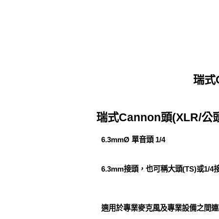
瑞式C
瑞式Cannon頭(XLR/公
6.3mmØ 單音頭 1/4
6.3mm接頭，也可稱大頭(TS)或1
適用於專業麥克風及專業設備之間連