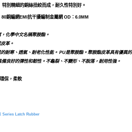
， 特別精細的銅絲扭絞而成，耐久性特別好。
0銅編網EMI抗干擾編制金屬網 OD：6.0MM
ne的縮寫，化學中文名稱聚胺酯。
成皮革。
異的耐寒、透氣、耐老化性能。 PU是聚胺酯。聚胺酯皮革具有優異
具備良好的彈性和韌性。不龜裂、不變形、不脫落，耐用性強。
環保，柔軟
eries Latch Rubber