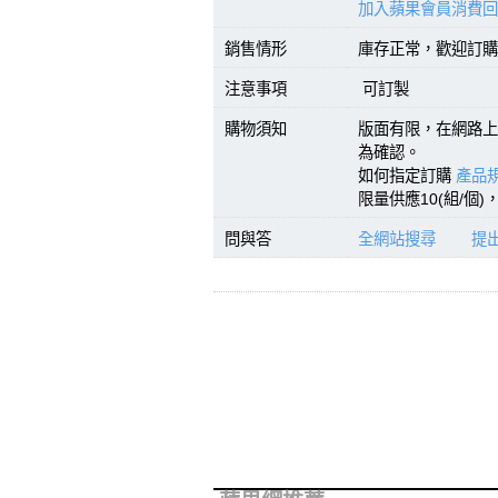
加入蘋果會員消費回
銷售情形
庫存正常，歡迎訂購(
注意事項
可訂製
購物須知
版面有限，在網路上
為確認。
如何指定訂購
產品規
限量供應10(組/個
問與答
全網站搜尋
提