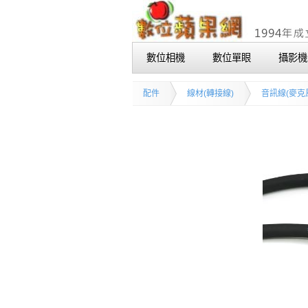
數位相機
數位單眼
攝影機
配件
線材(轉接線)
音訊線(麥克