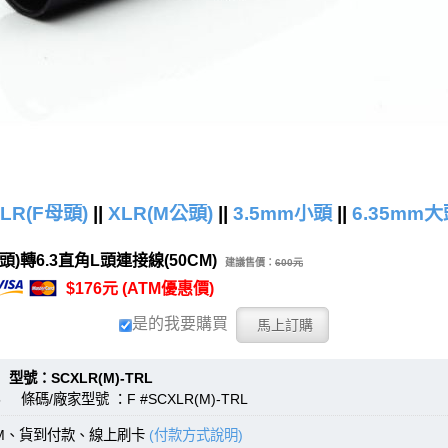
LR(F母頭)
||
XLR(M公頭)
||
3.5mm小頭
||
6.35mm大
頭)轉6.3直角L頭連接線(50CM)
建議售價：
600元
$176元 (ATM優惠價)
是的我要購買
：SCXLR(M)-TRL
 條碼/廠家型號 ：F #SCXLR(M)-TRL
TM、貨到付款、線上刷卡
(付款方式說明)