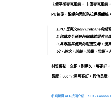
卡儂平衡麥克風線， 卡儂麥克風線
PU包覆，線纜內添加防拉保護纖維，8
1.PU 是英文poly uretha
2.超纖皮全稱是超細纖維增強合
3.具有極其優異的耐磨性能，優
火、防水、防蛀、防黴、防裂。
材質優點：全銅，耐用久，導電好，
長度：50cm (另可客訂，其他長度)
名詞解釋
XLR接頭介紹 XLR - Cannon X S