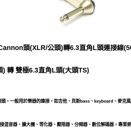
annon頭(XLR/公頭)轉6.3直角L頭連接線(5
頭) 轉 雙極6.3直角L頭(大頭TS)
/4接頭，一般用於樂器的連接，如吉他、貝斯bass、keyboard、麥克
接混音器、擴大機、等化器、壓限器、分頻器、數位解碼器，專業麥