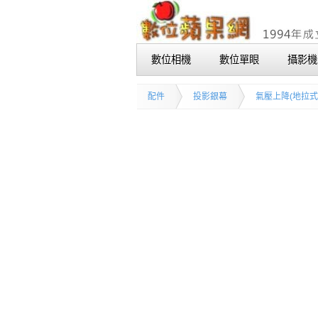
數位相機
數位單眼
攝影機
配件
投影銀幕
氣壓上降(地拉式