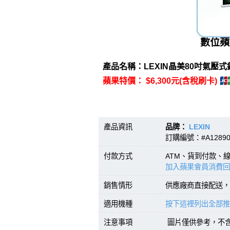
數位蘋
產品名稱：LEXIN晶美80吋氣壓式銀
蘋果特價： $6,300元(含稅刷卡)
產品資訊
品牌：
LEXIN
型號
訂購編號：#A1289
付款方式
ATM、貨到付款、
加入蘋果會員消費回
銷售情形
供應廠商直接配送，
適用機種
按下這裡列出全部推
注意事項
圖片僅供參考，不