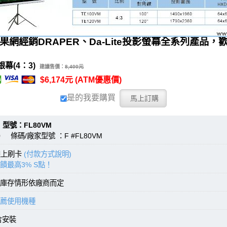
果網經銷DRAPER、Da-Lite投影螢幕全系列產品，
幕(4：3)
建議售價：
8,400元
$6,174元 (ATM優惠價)
是的我要購買
：FL80VM
0 條碼/廠家型號 ：F #FL80VM
線上刷卡
(付款方式說明)
饋最高3% S點！
庫存情形依廠商而定
薦使用機種
含安裝