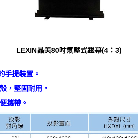
LEXIN晶美80吋氣壓式銀幕(4：3)
的手提裝置。
外殼，堅固耐用。
方便攜帶。