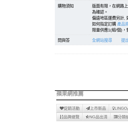
購物須知
版面有限，在網路上
為確認。
偏遠地區運費另計, 
如何指定訂購
產品規
限量供應1(組/個)
問與答
全網站搜尋
提
蘋果網推薦
促銷活動
上市新品
LING
品牌總覽
NG品出清
分類