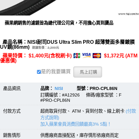
蘋果網銷售的濾鏡皆為總代理公司貨，不用擔心買到贗品
產品名稱：NISI耐司DUS Ultra Slim PRO 超薄雙面多層鍍膜
UV鏡(86mm)
建議售價：
2,200元
蘋果特價： $1,400元(含稅刷卡)
$1,372元 (ATM
優惠價)
是的我要購買
產品資訊
品牌：
NISI
型號：PRO-CPL86N
訂購編號：#A12926 條碼/廠家型號 ：F
#PRO-CPL86N
付款方式
超商取貨付款、 ATM、貨到付款、線上刷卡
(付款
方式說明)
加入蘋果會員消費回饋最高3% S點！
銷售情形
供應廠商直接配送，庫存情形依廠商而定