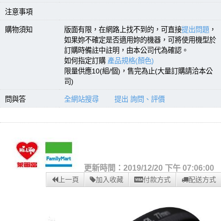
注意事項
購物須知
版面有限，在網路上找不到的，可直接
提出問題
，
如果妳不確定是否適用妳的機器，可將使用機型於
訂購時備註中註明，由本公司代為確認。
如何指定訂購
產品規格(顏色)
限量供應10(組/個)，售完為止(大量訂購請洽本公
司)
問與答
全網站搜尋
提出 詢問、評價
更新時間：2019/12/20 下午 07:06:00
上一頁
加入收藏
付款方式
配送方式