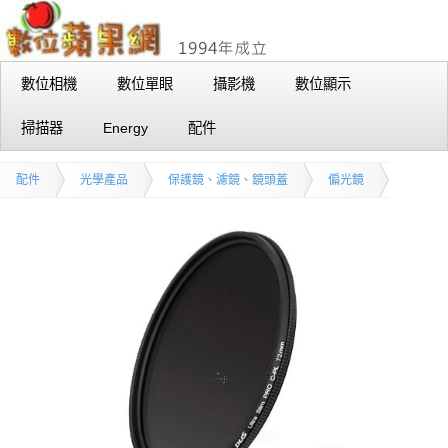
數位相機
數位單眼
攝影機
數位顯示
掃描器
Energy
配件
配件
光學產品
保護鏡、濾鏡、鏡頭蓋
偏光鏡