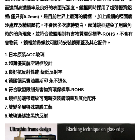
而達到高透過率及良好的表面光潔度。鏡框同時採用了超薄優質鋁
框(僅只有5.2mm)，是目前世界上最薄的鏡框 ，加上超細的啞面磨
沙處理及精細壓花，不會因多次旋轉發白，超薄鏡框避免了用廣角
時的暗角現象，並符合歐盟限制有害物質環保標準-ROHS，不含有
害物質 ，鏡框前帶螺紋可隨時安裝鏡頭蓋及其它配件。
1.日本原裝AGC玻璃
2.超薄優質航空鋁框設計
3.良好抗反射性能 級低反射率
4.德國德萊寶油墨斯印 永不退色
5.符合歐盟限制有害物質環保標準-ROHS
6.鏡框前端帶螺紋可隨時安裝鏡頭蓋及其他配件
7.雙變多層特殊鍍膜工藝
8.玻璃邊緣塗黑抗反射