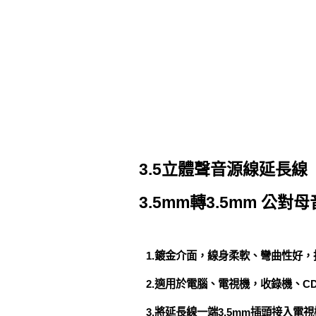
3.5立體聲音源線延長線
3.5mm轉3.5mm 公對
1.鍍金介面，線身柔軟、彎曲性好
2.適用於電腦、電視機，收錄機、C
3.將延長線一端3.5mm插頭接入