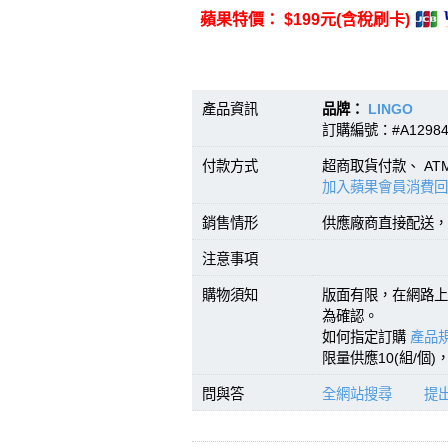
蘋果特價： $199元(含稅刷卡)
產品資訊
品牌：
LINGO
型號
訂購編號：#A12984
付款方式
超商取貨付款、 A
加入蘋果會員消費回
銷售情形
供應廠商直接配送，
注意事項
購物須知
版面有限，在網路上
為確認。
如何指定訂購
產品規
限量供應10(組/個
問與答
全網站搜尋
提