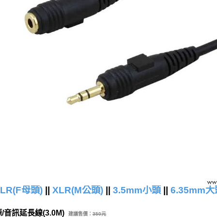
LR(F母頭)
||
XLR(M公頭)
||
3.5mm小頭
||
6.35mm大
源/音訊延長線(3.0M)
建議售價：
350元