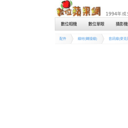
數位相機
數位單眼
攝影機
配件
線材(轉接線)
音訊線(麥克