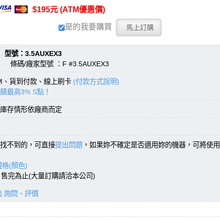
$195元 (ATM優惠價)
是的我要購買
：3.5AUXEX3
 條碼/廠家型號 ：F #3.5AUXEX3
TM、貨到付款、線上刷卡
(付款方式說明)
饋最高3% S點！
庫存情形依廠商而定
找不到的，可直接
提出問題
，如果妳不確定是否適用妳的機器，可將使用
格(顏色)
)，售完為止(大量訂購請洽本公司)
出 詢問、評價