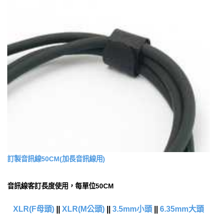
訂製音訊線50CM(加長音訊線用)
音訊線客訂長度使用，每單位50CM
XLR(F母頭)
||
XLR(M公頭)
||
3.5mm小頭
||
6.35mm大頭