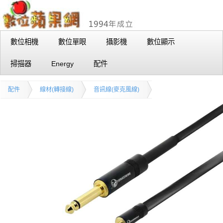
數位相機
數位單眼
攝影機
數位顯示
掃描器
Energy
配件
配件
線材(轉接線)
音訊線(麥克風線)