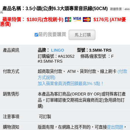
產品名稱：3.5小頭(公)對6.3大頭專業音訊線(50CM)
建議售價：
450
元
蘋果特價： $180元(含稅刷卡)
$176元 (ATM優
惠價)
是的我要購買
產品資訊
品牌：
LINGO
型號：3.5MM-TRS
訂購編號：#A13052 條碼/廠家型號 ：F
#3.5MM-TRS
付款方式
超商取貨付款、 ATM、貨到付款、線上刷卡
(付款
方式說明)
加入蘋果會員消費回饋最高3% S點！
銷售情形
本產品為客訂商品(ORDER BY OR)或特殊客訂產
品，訂單確認後交期視出貨廠商而定(急用請勿訂
購)
注意事項
可訂製
購物須知
版面有限，在網路上找不到的，可直接
提出問題
，