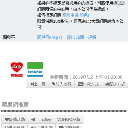
如果妳不確定是否適用妳的機器，可將使用機型於
訂購時備註中註明，由本公司代為確認。
如何指定訂購
產品規格(顏色)
限量供應10(組/個)，售完為止(大量訂購請洽本公
司)
問與答
問與答FAQ(1)
提出 詢問、評價
更新時間：2019/7/12 上午 01:20:00
上一頁
加入收藏
付款方式
配送方式
蘋果網推薦
促銷活動
上市新品
LINGO品牌
品牌總覽
NG品出清
分類總覽