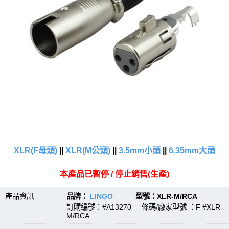
XLR(F母頭)
||
XLR(M公頭)
||
3.5mm小頭
||
6.35mm大頭
本產品已暫停 / 停止銷售(生產)
產品資訊
品牌：
LINGO
型號：XLR-M/RCA
訂購編號：#A13270 條碼/廠家型號 ：F #XLR-
M/RCA