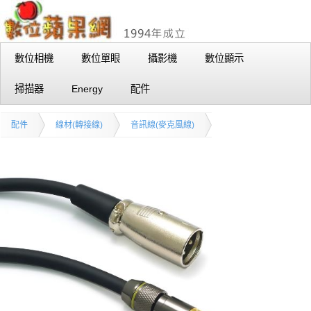
數位相機
數位單眼
攝影機
數位顯示
掃描器
Energy
配件
配件
線材(轉接線)
音訊線(麥克風線)