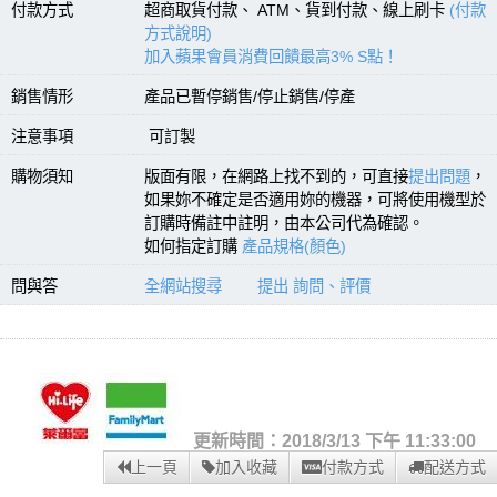
付款方式
超商取貨付款、 ATM、貨到付款、線上刷卡
(付款
方式說明)
加入蘋果會員消費回饋最高3% S點！
銷售情形
產品已暫停銷售/停止銷售/停產
注意事項
可訂製
購物須知
版面有限，在網路上找不到的，可直接
提出問題
，
如果妳不確定是否適用妳的機器，可將使用機型於
訂購時備註中註明，由本公司代為確認。
如何指定訂購
產品規格(顏色)
問與答
全網站搜尋
提出 詢問、評價
更新時間：2018/3/13 下午 11:33:00
上一頁
加入收藏
付款方式
配送方式