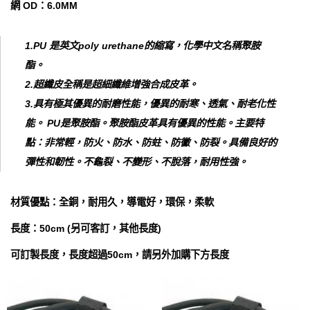
網 OD：6.0MM
1.PU 是英文poly urethane的縮寫，化學中文名稱聚胺
酯。
2.超纖皮全稱是超細纖維增強合成皮革。
3.具有極其優異的耐磨性能，優異的耐寒、透氣、耐老化性
能。 PU是聚胺酯。聚胺酯皮革具有優異的性能。主要特
點：非常輕，防火、防水、防蛀、防黴、防裂。具備良好的
彈性和韌性。不龜裂、不變形、不脫落，耐用性強。
材質優點：全銅，耐用久，導電好，環保，柔軟
長度：50cm (另可客訂，其他長度)
可訂製長度，長度超過50cm，請另外加購下方長度