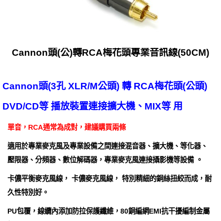
Cannon頭(公)轉RCA梅花頭專業音訊線(50CM)
Cannon頭(3孔 XLR/M公頭) 轉 RCA梅花頭(公頭)
DVD/CD等 播放裝置連接擴大機、MIX等 用
單音，RCA通常為成對，建議購買兩條
適用於專業麥克風及專業設備之間連接混音器、擴大機、等化器、
壓限器、分頻器、數位解碼器，專業麥克風連接攝影機等設備 。
卡儂平衡麥克風線， 卡儂麥克風線， 特別精細的銅絲扭絞而成，耐
久性特別好。
PU包覆，線纜內添加防拉保護纖維，80銅編網EMI抗干擾編制金屬