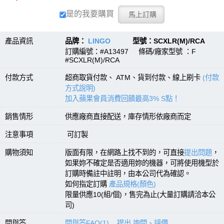
是的我要購買
產品資訊
品牌：
LINGO
型號：SCXLR(M)/RCA
訂購編號：#A13497 條碼/廠家型號 ：F
#SCXLR(M)/RCA
付款方式
超商取貨付款、 ATM、貨到付款、線上刷卡
(付款
方式說明)
加入蘋果會員消費回饋最高3% S點！
銷售情形
供應廠商直接配送，庫存情形依廠商而定
注意事項
可訂製
購物須知
版面有限，在網路上找不到的，可直接
提出問題
，
如果妳不確定是否適用妳的機器，可將使用機型於
訂購時備註中註明，由本公司代為確認。
如何指定訂購
產品規格(顏色)
限量供應10(組/個)，售完為止(大量訂購請洽本公
司)
問與答
問與答FAQ(1)
提出 詢問、評價