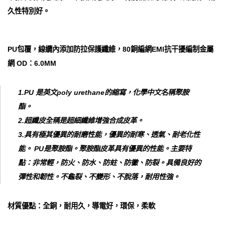
久性特別好。
PU包覆，線纜內添加防拉保護纖維，80銅編網EMI抗干擾編制金屬
網 OD：6.0MM
1.PU 是英文poly urethane的縮寫，化學中文名稱聚胺
酯。
2.超纖皮全稱是超細纖維增強合成皮革。
3.具有極其優異的耐磨性能，優異的耐寒、透氣、耐老化性
能。 PU是聚胺酯。聚胺酯皮革具有優異的性能。主要特
點：非常輕，防火、防水、防蛀、防黴、防裂。具備良好的
彈性和韌性。不龜裂、不變形、不脫落，耐用性強。
材質優點：全銅，耐用久，導電好，環保，柔軟