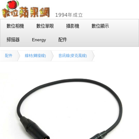
數位相機
數位單眼
攝影機
數位顯示
掃描器
Energy
配件
配件
線材(轉接線)
音訊線(麥克風線)