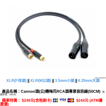
XLR(F母頭)
||
XLR(M公頭)
||
3.5mm小頭
||
6.35mm大頭
產品名稱：Cannon頭(公)轉梅花RCA頭專業音訊線(50CM)
建
議售價：
450元
蘋果特價： $249元(含稅刷卡)
$244元 (ATM優
惠價)