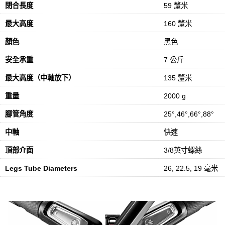
閉合長度
59 釐米
最大高度
160 釐米
顏色
黑色
安全承重
7 公斤
最大高度（中軸放下）
135 釐米
重量
2000 g
腳管角度
25°,46°,66°,88°
中軸
快速
頂部介面
3/8英寸螺絲
Legs Tube Diameters
26, 22.5, 19 毫米