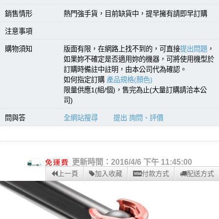
銷售情形
熱門強手貨，目前缺貨中，提早擁有請即早訂購
注意事項
購物須知
版面有限，在網路上找不到的，可直接
提出問題
，
如果妳不確定是否適用妳的機器，可將使用機型於
訂購時備註中註明，由本公司代為確認。
如何指定訂購
產品規格(顏色)
限量供應1(組/個)，售完為止(大量訂購請洽本公
司)
問與答
全網站搜尋
提出 詢問、評價
更新時間：2016/4/6 下午 11:45:00
上一頁
加入收藏
付款方式
配送方式