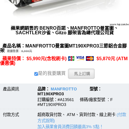
蘋果網銷售的 BENRO百諾、MANFROTTO曼富圖、
SACHTLER沙雀、Gitzo 腳架皆為總代理公司貨
產品名稱：MANFROTTO曼富圖MT190XPRO3三節鋁合金腳
架
建議售價：
8,000元
蘋果特價： $5,990元(含稅刷卡)
$5,870元 (ATM
優惠價)
是的我要購買
產品資訊
品牌：
MANFROTTO
型號：
MT190XPRO3
訂購編號：#A13561 條碼/廠家型號 ：F
#MT190XPRO3
付款方式
超商取貨付款、 ATM、貨到付款、線上刷卡
(付款
方式說明)
加入蘋果會員消費回饋最高3% S點！