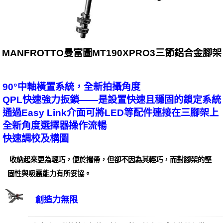
MANFROTTO曼富圖MT190XPRO3三節鋁合金腳架
90°中軸橫置系統，全新拍攝角度
QPL快速強力扳鎖——是設置快速且穩固的鎖定系統
通過Easy Link介面可將LED等配件連接在三腳架上
全新角度選擇器操作流暢
快速調校及構圖
收納起來更為輕巧，便於攜帶，但卻不因為其輕巧，而對腳架的堅
固性與吸震能力有所妥協。
創造力無限