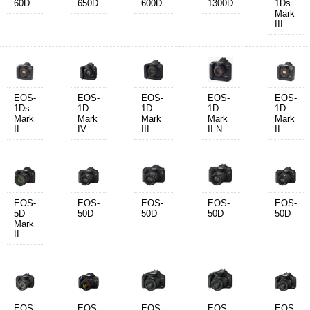
60D
650D
600D
1300D
1Ds
Mark
III
EOS-
EOS-
EOS-
EOS-
EOS-
1Ds
1D
1D
1D
1D
Mark
Mark
Mark
Mark
Mark
II
IV
III
II N
II
EOS-
EOS-
EOS-
EOS-
EOS-
5D
50D
50D
50D
50D
Mark
II
EOS-
EOS-
EOS-
EOS-
EOS-