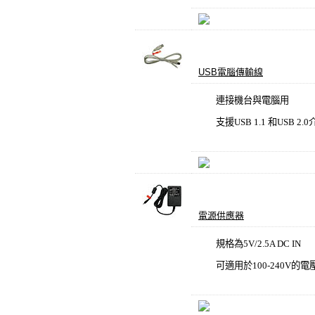
USB電腦傳輸線
連接機台與電腦用
支援
USB 1.1
和
USB 2.0
電源供應器
規格為
5V/2.5A DC IN
可適用於
100-240V
的電