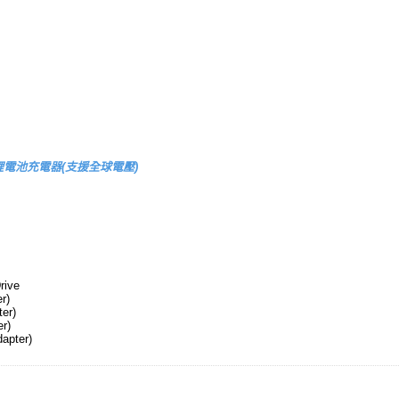
P-120鋰電池充電器(支援全球電壓)
rive
r)
er)
r)
apter)