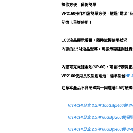
操作方便，備份簡單
VP2160操作相當簡單方便，透過”電源
記憶卡重複使用！
LCD液晶顯示螢幕，隨時掌握使用狀況
內建的2.5吋液晶螢幕，可顯示硬碟剩
內建可充電鋰電池(NP-60)，可自行購買
VP2160使用長效型鋰電池：標準型號
NP
注意本產品不含硬碟請一同選購2.5吋硬碟
HITACHI日立 2.5吋 100GB(5400轉 
HITACHI日立 2.5吋 60GB(7200轉)硬
HITACHI日立 2.5吋 80GB(5400轉 8