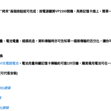
”及”拷貝”兩個按鈕就可完成：按電源鍵將VP2160開機，再將記憶卡插上，簡
餘容量、電池電量、錯誤訊息，資料傳輸時亦可告知單一檔案傳輸的百分比，讓你
更換
-60充電鋰電池
，電池用量持續記憶卡傳輸約可達120分鐘，購買備用電池可在
(可代客安裝)
8MB)硬碟
碟
MB)硬碟