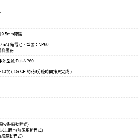
示
9.5mm硬碟
(1100mA) 鋰電池，型號：NP60
 充電變壓器
) 電池型號:Fuji-NP60
~10次 ( 1G CF 約花9分鐘時間拷貝完成 )
SE (需安裝驅動程式)
 SP3以上版本(無須驅動程式)
 (無須驅動程式)