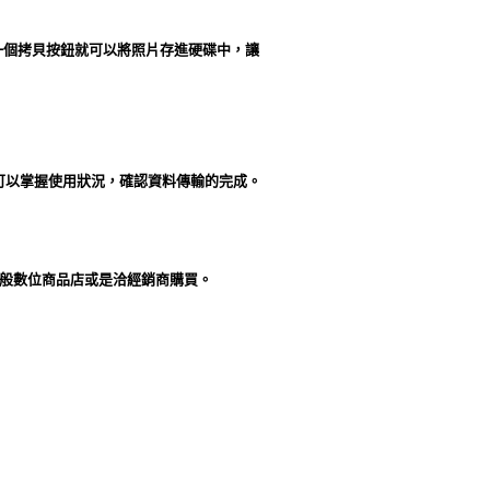
單一個拷貝按鈕就可以將照片存進硬碟中，讓
可以掌握使用狀況，確認資料傳輸的完成。
一般數位商品店或是洽經銷商購買。