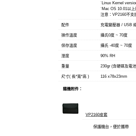
˙Linux Kernel v
˙Mac OS 10.01
注意：VP2160不支援
配件
充電變壓器 / USB 線
操作溫度
攝氏0度 ~ 70度
保存溫度
攝氏 -40度 ~ 70度
溼度
90% RH
重量
230gr (含硬碟及電池
尺寸( 長*寬*高 )
116 x78x23mm
隨機附件：
VP2160皮套
保護機台，便於攜帶