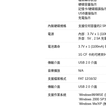
硬碟容量指示
記憶卡/硬碟錯誤指
USB連接指示
充電指示
內裝硬碟規格
支援任何容量的2.5吋
電源
內部 : 3.7V x 1 
外部 : 5V , 2.5A
電池壽命
3.7V x 1 (1100mA
1G CF 卡約可拷貝9
傳輸介面
USB 2.0 介面
音樂播放
N/A
支援檔案格式
FAT 12/16/32
傳輸介面
USB 2.0 介面
支援作業系統
˙Windows98/98
˙Windows 2000
˙Windows Me/XP