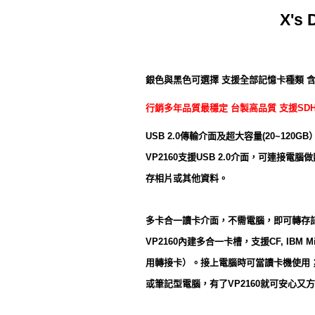
X's
銀色與黑色可選擇 支援全部記憶卡種類 
行銷多年品質最穩定 台製高品質 支援SDHC
USB 2.0傳輸介面及超大容量(20~120GB
VP2160支援USB 2.0介面，可連接
存相片或其他資料。
多卡合一讀卡介面，不需電腦，即可轉存
VP2160內建多合一卡槽，支援CF, IBM Micro
用轉接卡）。接上電腦時可當讀卡機使用；
或筆記型電腦，有了VP2160就可安心又