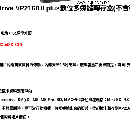
 Drive VP2160 II plus數位多媒體轉存盒(不
含電池 中文操作介面
 與XD 2GB
）
電腦做照片的編輯或資料的傳輸。內部安裝2.5吋硬碟，硬碟容量示需求而定，可自行選
記憶卡資料到硬碟內
drive, SM(xD), MS, MS Pro, SD, MMC卡和其他四種規格：Mini-SD, RS-
不接電腦時，更可當行動相簿，將相機拍出來的照片，從記憶卡轉存到VP21
方便的將相片備份。