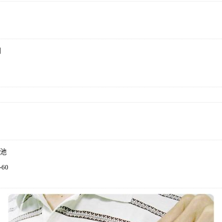
用
池
-60