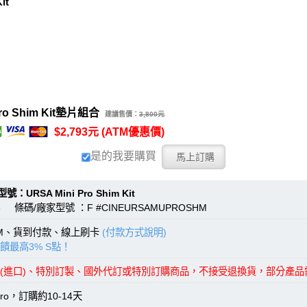
it
o Shim Kit墊片組合
建議售價：
3,800元
$2,793元 (ATM優惠價)
是的我要購買
RSA Mini Pro Shim Kit
 條碼/廠家型號 ：F #CINEURSAMUPROSHM
TM、貨到付款、線上刷卡
(付款方式說明)
饋最高3% S點！
(進口)、特別訂製、國外代訂或特別訂購商品，不接受退換貨，部分產
Pro，訂購約10-14天