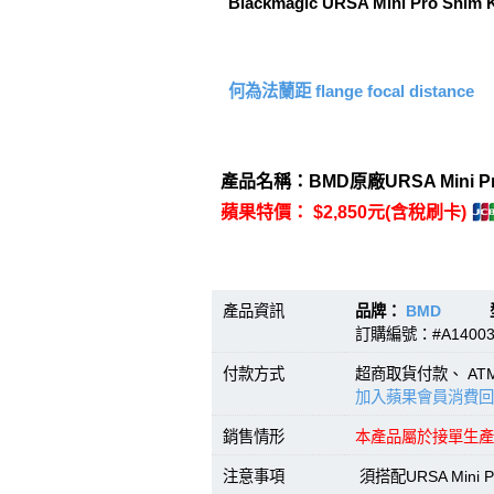
Blackmagic URSA Mini Pro Shim K
何為法蘭距 flange focal distance
產品名稱：BMD原廠URSA Mini Pr
蘋果特價： $2,850元(含稅刷卡)
產品資訊
品牌：
BMD
型號：U
訂購編號：#A14003
付款方式
超商取貨付款、 A
加入蘋果會員消費回
銷售情形
本產品屬於接單生產
注意事項
須搭配URSA Mini 