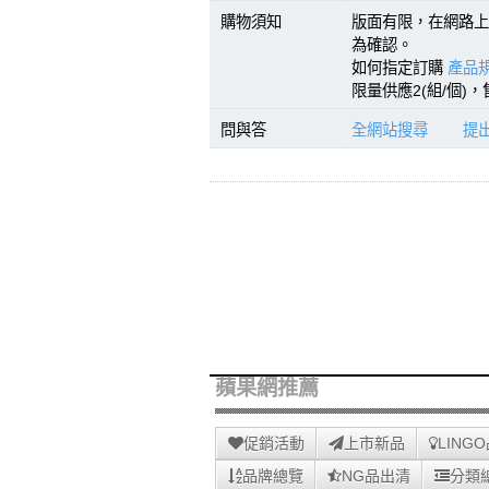
購物須知
版面有限，在網路上
為確認。
如何指定訂購
產品規
限量供應2(組/個)
問與答
全網站搜尋
提
蘋果網推薦
促銷活動
上市新品
LING
品牌總覽
NG品出清
分類