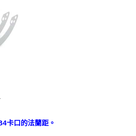
合
或B4卡口的法蘭距。