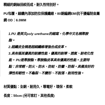
精細的銅絲扭絞而成，耐久性特別好。
PU包覆，線纜內添加防拉保護纖維，80銅編網EMI抗干擾編制金屬
網 OD：6.0MM
1.PU 是英文poly urethane的縮寫，化學中文名稱聚胺
酯。
2.超纖皮全稱是超細纖維增強合成皮革。
3.具有極其優異的耐磨性能，優異的耐寒、透氣、耐老化性
能。 PU是聚胺酯。聚胺酯皮革具有優異的性能。主要特
點：非常輕，防火、防水、防蛀、防黴、防裂。具備良好的
彈性和韌性。不龜裂、不變形、不脫落，耐用性強。
材質優點：全銅，耐用久，導電好，環保，柔軟
長度：50cm (另可客訂，其他長度)