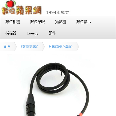
數位相機
數位單眼
攝影機
數位顯示
掃描器
Energy
配件
配件
線材(轉接線)
音訊線(麥克風線)