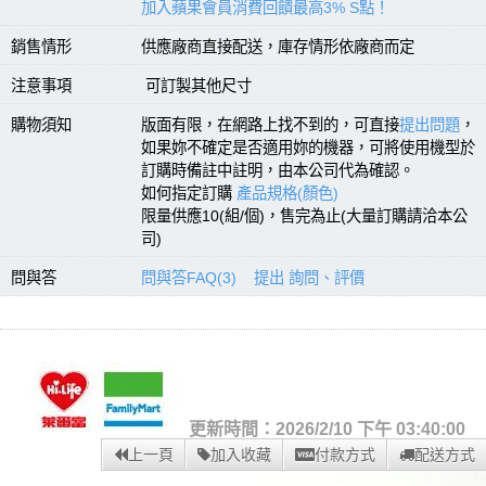
加入蘋果會員消費回饋最高3% S點！
銷售情形
供應廠商直接配送，庫存情形依廠商而定
注意事項
可訂製其他尺寸
購物須知
版面有限，在網路上找不到的，可直接
提出問題
，
如果妳不確定是否適用妳的機器，可將使用機型於
訂購時備註中註明，由本公司代為確認。
如何指定訂購
產品規格(顏色)
限量供應10(組/個)，售完為止(大量訂購請洽本公
司)
問與答
問與答FAQ(3)
提出 詢問、評價
更新時間：2026/2/10 下午 03:40:00
上一頁
加入收藏
付款方式
配送方式