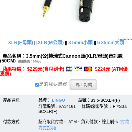
XLR(F母頭)
||
XLR(M公頭)
||
3.5mm小頭
||
6.35mm大頭
產品名稱：3.5mm(公)轉瑞式Cannon頭(XLR/母頭)音訊線
(50CM)
建議售價：
500元
蘋果特價： $229元(含稅刷卡)
$224元 (ATM優
惠價)
是的我要購買
產品資訊
品牌：
LINGO
型號：S3.5-SCXLR(F)
訂購編號：#A14161 條碼/廠家型號 ：F #S3.5-
SCXLR(F)
付款方式
超商取貨付款、 ATM、貨到付款、線上刷卡
(付款
方式說明)