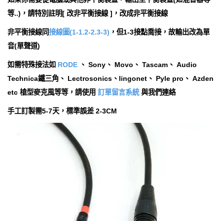
等..)，請特別註明[ 改非平衡接線 ]，改成非平衡接線
非平衡接線同
接線圖(1-1.2-2.3-3)
，但1-3接點喬接，故輸出改為單
音(單聲道)
如需特殊接法如
RODE
、 Sony、 Movo、 Tascam、 Audio
Technica鐵三角、 Lectrosonics、lingonet、 Pyle pro、 Azden
etc
槍型麥克風等等，請使用
訂單留言系統
與我們連絡
手工訂製需5-7天，標準誤差 2-3CM