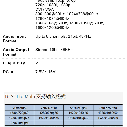
480i, 576i, 480p, 576p
720p, 1080i, 1080p
DVI / VGA
800×600@60Hz, 1024×768@60Hz,
1280×1024@60Hz
1366×768@60Hz, 1400×1050@60Hz,
1600×1200@60Hz
Audio Input
Up to 8 channels, 24bit, 48KHz
Format
Audio Output
Stereo, 16bit, 48KHz
Format
Plug & Play
V
DC In
7.5V ~ 15V