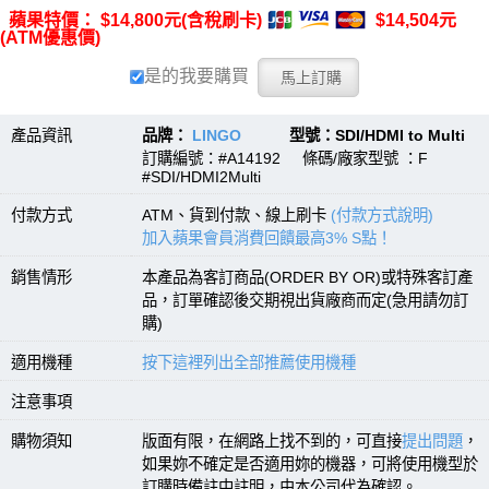
蘋果特價： $14,800元(含稅刷卡)
$14,504元
(ATM優惠價)
是的我要購買
產品資訊
品牌：
LINGO
型號：SDI/HDMI to Multi
訂購編號：#A14192 條碼/廠家型號 ：F
#SDI/HDMI2Multi
付款方式
ATM、貨到付款、線上刷卡
(付款方式說明)
加入蘋果會員消費回饋最高3% S點！
銷售情形
本產品為客訂商品(ORDER BY OR)或特殊客訂產
品，訂單確認後交期視出貨廠商而定(急用請勿訂
購)
適用機種
按下這裡列出全部推薦使用機種
注意事項
購物須知
版面有限，在網路上找不到的，可直接
提出問題
，
如果妳不確定是否適用妳的機器，可將使用機型於
訂購時備註中註明，由本公司代為確認。