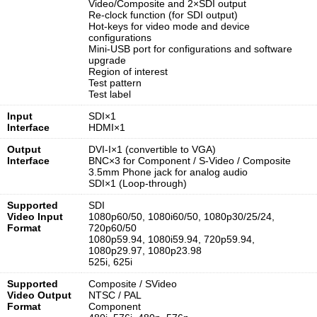
Video/Composite and 2×SDI output
Re-clock function (for SDI output)
Hot-keys for video mode and device
configurations
Mini-USB port for configurations and software
upgrade
Region of interest
Test pattern
Test label
Input
SDI×1
Interface
HDMI×1
Output
DVI-I×1 (convertible to VGA)
Interface
BNC×3 for Component / S-Video / Composite
3.5mm Phone jack for analog audio
SDI×1 (Loop-through)
Supported
SDI
Video Input
1080p60/50, 1080i60/50, 1080p30/25/24,
Format
720p60/50
1080p59.94, 1080i59.94, 720p59.94,
1080p29.97, 1080p23.98
525i, 625i
Supported
Composite / SVideo
Video Output
NTSC / PAL
Format
Component