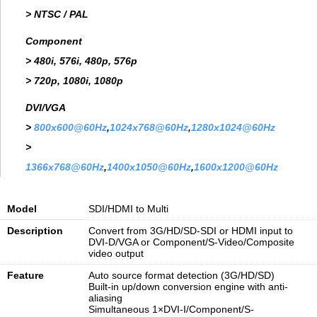
> NTSC / PAL
Component
> 480i, 576i, 480p, 576p
> 720p, 1080i, 1080p
DVI/VGA
>
800x600@60Hz
,
1024x768@60Hz
,
1280x1024@60Hz
>
1366x768@60Hz
,
1400x1050@60Hz
,
1600x1200@60Hz
Model
SDI/HDMI to Multi
Description
Convert from 3G/HD/SD-SDI or HDMI input to
DVI-D/VGA or Component/S-Video/Composite
video output
Feature
Auto source format detection (3G/HD/SD)
Built-in up/down conversion engine with anti-
aliasing
Simultaneous 1×DVI-I/Component/S-