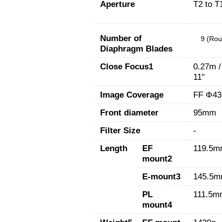
Aperture
T2 to T
Number of
9 (Ro
Diaphragm Blades
Close Focus1
0.27m /
11"
Image Coverage
FF Φ43
Front diameter
95mm
Filter Size
-
Length
EF
119.5
mount2
E-mount3
145.5
PL
111.5m
mount4