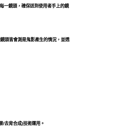
查每一鏡頭，確保送到使用者手上的鏡
顆鏡頭皆會測是鬼影產生的情況，並透
背景/去背合成)技術運用。