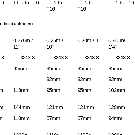
16
T1.5 to T16
T1.5 to
T1.5 to
T1.5 to T16
T16
T16
unded diaphragm)
0.276m /
0.25m /
0.30m / 1'
0.40 m/
11"
10"
1'4"
.3
FF Φ43.3
FF Φ43.3
FF Φ43.3
FF Φ43.3
95mm
95mm
95mm
95mm
-
82mm
82mm
82mm
mm
118mm
95mm
95mm
102mm
mm
144mm
121mm
121mm
128mm
m
110mm
87mm
87mm
94mm