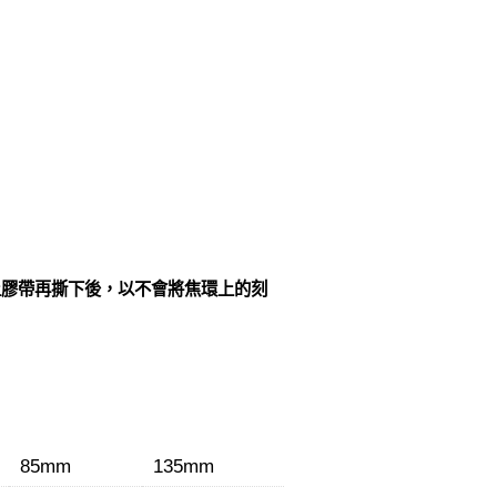
上膠帶再撕下後，以不會將焦環上的刻
85mm
135mm