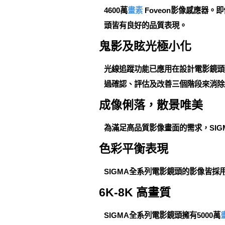
4600萬
畫素
Foveon影像感應器
頭皆有良好的品質表現。
鬼影及眩光極小化
光線追蹤功能已應用在設計電影鏡頭
過確認、評估及改善三個階段來消除
成像俐落，散景唯美
為滿足高品質影像畫面的需求，SI
色彩平衡表現
SIGMA全系列電影鏡頭的影像皆採
6K-8K 高畫質
SIGMA全系列電影鏡頭擁有5000萬