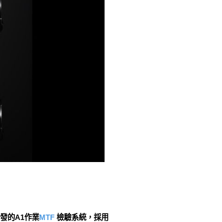
發的A1作業
MTF
檢驗系統，採用