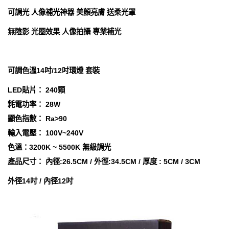
可調光 人像補光神器 美顏亮膚 送柔光罩
無陰影 光圈效果 人像拍攝 專業補光
可調色溫14吋/12吋環燈 套裝
LED貼片： 240顆
耗電功率： 28W
顯色指數： Ra>90
輸入電壓： 100V~240V
色溫：3200K ~ 5500K 無級調光
產品尺寸： 內徑:26.5CM / 外徑:34.5CM / 厚度 : 5CM / 3CM
外徑14吋 / 內徑12吋