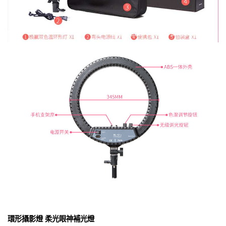
環形攝影燈 柔光眼神補光燈