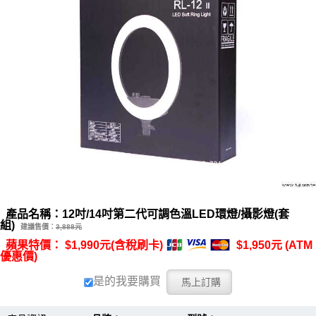
產品名稱：12吋/14吋第二代可調色溫LED環燈/攝影燈(套
組)
建議售價：
3,888元
蘋果特價： $1,990元(含稅刷卡)
$1,950元 (ATM
優惠價)
是的我要購買