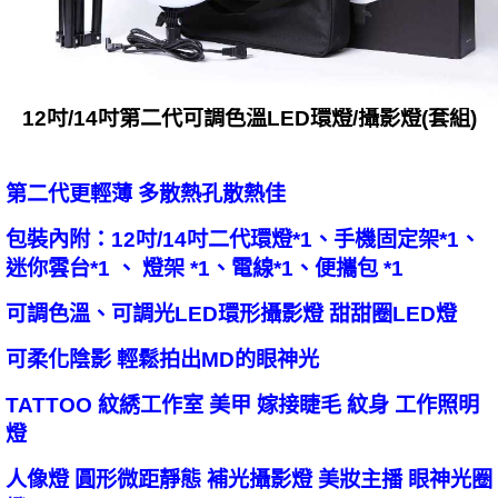
12吋/14吋第二代可調色溫LED環燈/攝影燈(套組)
第二代更輕薄 多散熱孔散熱佳
包裝內附：12吋/14吋二代環燈*1、手機固定架*1、
迷你雲台*1 、 燈架 *1、電線*1、便攜包 *1
可調色溫、可調光LED環形攝影燈 甜甜圈LED燈
可柔化陰影 輕鬆拍出MD的眼神光
TATTOO 紋綉工作室 美甲 嫁接睫毛 紋身 工作照明
燈
人像燈 圓形微距靜態 補光攝影燈 美妝主播 眼神光圈