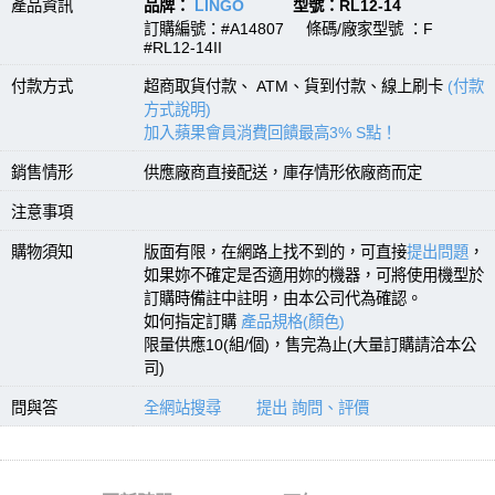
產品資訊
品牌：
LINGO
型號：RL12-14
訂購編號：#A14807 條碼/廠家型號 ：F
#RL12-14II
付款方式
超商取貨付款、 ATM、貨到付款、線上刷卡
(付款
方式說明)
加入蘋果會員消費回饋最高3% S點！
銷售情形
供應廠商直接配送，庫存情形依廠商而定
注意事項
購物須知
版面有限，在網路上找不到的，可直接
提出問題
，
如果妳不確定是否適用妳的機器，可將使用機型於
訂購時備註中註明，由本公司代為確認。
如何指定訂購
產品規格(顏色)
限量供應10(組/個)，售完為止(大量訂購請洽本公
司)
問與答
全網站搜尋
提出 詢問、評價