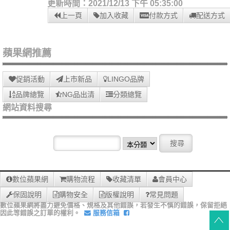
更新時間：2021/12/13 下午 05:35:00
上一頁
加入收藏
付款方式
配送方式
蘋果網推薦
促銷活動
上市新品
LINGO品牌
品牌總覽
NG品出清
分類總覽
網站資料搜尋
數位蘋果網
購物流程
收藏清單
會員中心
保固說明
購物安全
版權說明
常見問題
數位蘋果網將盡力避免價格、規格及其他錯誤，若發生不慎的錯誤，保留拒絕
因此等錯誤之訂單的權利。
服務信箱