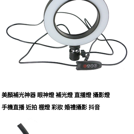
美顏補光神器 眼神燈 補光燈 直播燈 攝影燈
手機直播 近拍 棚燈 彩妝 婚禮攝影 抖音