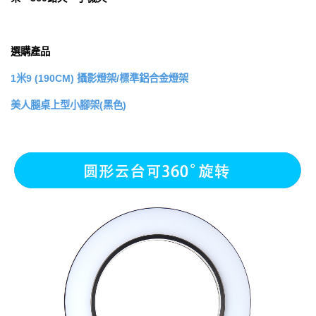
選購產品
1米9 (190CM) 攝影燈架/標準鋁合金燈架
美人腿桌上型小腳架(黑色)