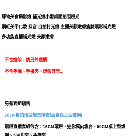
靜物美食攝影燈 補光燈小型桌面拍照燈光
網紅美甲化妝 抖音 自拍打光燈 主播美顏嫩膚瘦臉環形補光燈
多功能直播補光燈 美顏嫩膚
不含燈架，請另外選購
不含手機、手機夾、燈架等等...
另有套組銷售
16cm自拍環型燈直播套組(含桌上型燈架)
環燈直播套組包含：16CM環燈、迷你萬向雲台、50CM桌上型燈
架、360鉗夾、手機夾