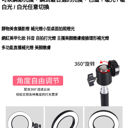
白光 / 白光任意切換
靜物美食攝影燈 補光燈小型桌面拍照燈光
網紅美甲化妝 抖音 自拍打光燈 主播美顏嫩膚瘦臉環形補光燈
多功能直播補光燈 美顏嫩膚