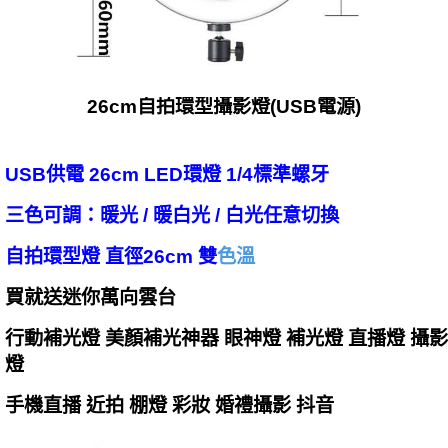
26cm自拍環型攝影燈(USB電源)
USB供電 26cm LED環燈 1/4標準螺牙
三色可調：暖光 / 暖白光 / 白光任意切換
自拍環型燈 直徑26cm 雙
色溫
買就送迷你萬向雲台
行動補光燈 美顏補光神器 眼神燈 補光燈 直播燈 攝影
燈
手機直播 近拍 棚燈 彩妝 婚禮攝影 抖音