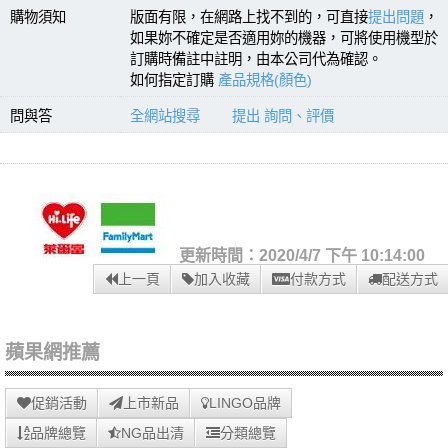
購物須知
版面有限，在網路上找不到的，可直接
提出問題
，
如果妳不確定是否適用妳的機器，可將使用機型於
訂購時備註中註明，由本公司代為確認。
如何指定訂購
產品規格(顏色)
問與答
全網站搜尋
提出 詢問、評價
更新時間：2020/4/7 下午 10:14:00
上一頁
加入收藏
付款方式
配送方式
蘋果網推薦
促銷活動
上市新品
LINGO品牌
品牌總覽
NG品出清
分類總覽