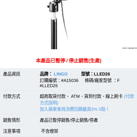
本產品已暫停 / 停止銷售(生產)
產品資訊
品牌：
LINGO
型號：LLED26
訂購編號：#A15036 條碼/廠家型號 ：F
#LLED26
付款方式
超商取貨付款、 ATM、貨到付款、線上刷卡
(付款
方式說明)
加入蘋果會員消費回饋最高3% S點！
銷售情形
產品已暫停銷售/停止銷售/停產
注意事項
不含燈架