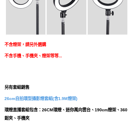
不含燈架，請另外選購
不含手機、手機夾、燈架等等...
另有套組銷售
26cm自拍環型攝影燈套組(含1.9M燈架)
環燈直播套組包含：26CM環燈、迷你萬向雲台、190cm燈架、360
鉗夾、手機夾