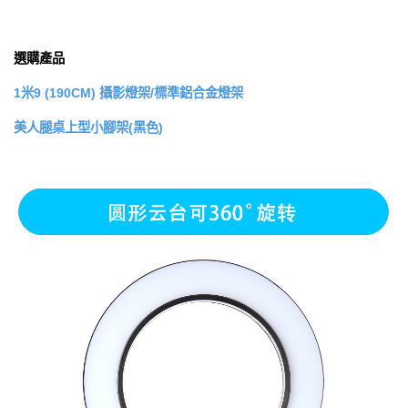
選購產品
1米9 (190CM) 攝影燈架/標準鋁合金燈架
美人腿桌上型小腳架(黑色)