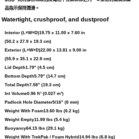
品指示保持潤滑。
Watertight, crushproof, and dustproof
Interior (L×W×D)19.75 x 11.00 x 7.60 in
(50.2 x 27.9 x 19.3 cm)
Exterior (L×W×D)22.00 x 13.81 x 9.00 in
(55.9 x 35.1 x 22.9 cm)
Lid Depth1.79" (4.5 cm)
Bottom Depth5.79" (14.7 cm)
Total Depth7.58" (19.3 cm)
Int Volume0.96 ft³ (0.027 m³)
Padlock Hole Diameter5/16" (8 mm)
Weight With Foam13.60 lbs (6.2 kg)
Weight Empty11.99 lbs (5.4 kg)
Buoyancy64.15 lbs (29.1 kg)
Weight With TrekPak / Foam Hybrid14.94 lbs (6.8 kg)