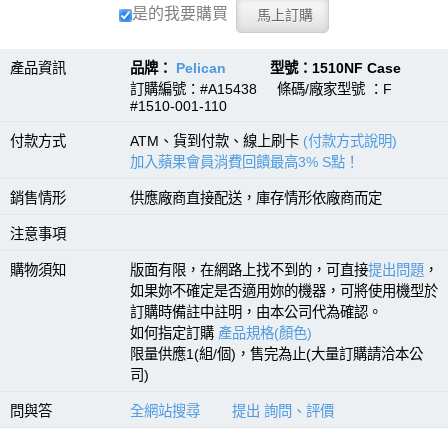
是的我要購買
產品資訊
品牌：
Pelican
型號：1510NF Case
訂購編號：#A15438 條碼/廠家型號 ：F
#1510-001-110
付款方式
ATM、貨到付款、線上刷卡
(付款方式說明)
加入蘋果會員消費回饋最高3% S點！
銷售情形
供應廠商直接配送，庫存情形依廠商而定
注意事項
購物須知
版面有限，在網路上找不到的，可直接
提出問題
，
如果妳不確定是否適用妳的機器，可將使用機型於
訂購時備註中註明，由本公司代為確認。
如何指定訂購
產品規格(顏色)
限量供應1(組/個)，售完為止(大量訂購請洽本公
司)
問與答
全網站搜尋
提出 詢問、評價