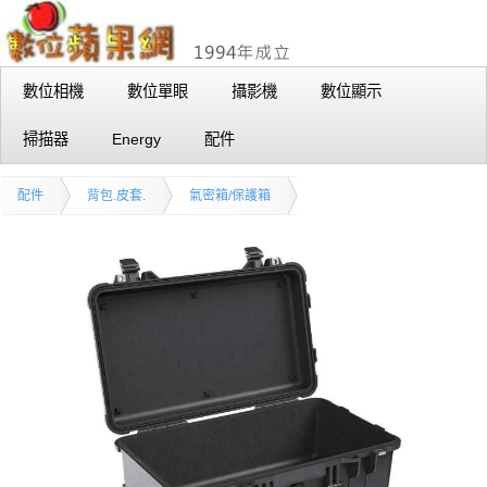
數位相機
數位單眼
攝影機
數位顯示
掃描器
Energy
配件
配件
背包.皮套.
氣密箱/保護箱