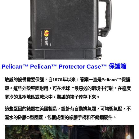
Pelican™ Pelican™ Protector Case™ 保護箱
敏感的設備需要保護，自1976年以來，答案一直是Pelican™保護
殼。這些外殼堅固耐用，可在地球上最惡劣的環境中行駛。在極度
寒冷的北極地區或戰火中，鵜鶘的箱子倖存下來。
這些堅固的錶殼在美國製造，設計有自動排氣閥，可均衡氣壓，不
漏水的矽膠O型圈蓋，包覆成型的橡膠手柄和不銹鋼硬件。