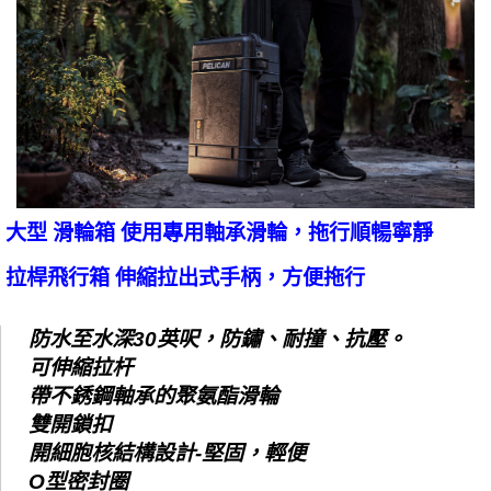
大型 滑輪箱 使用專用軸承滑輪，拖行順暢寧靜
拉桿飛行箱 伸縮拉出式手柄，方便拖行
防水至水深30英呎，防鏽、耐撞、抗壓。
可伸縮拉杆
帶不銹鋼軸承的聚氨酯滑輪
雙開鎖扣
開細胞核結構設計-堅固，輕便
O型密封圈