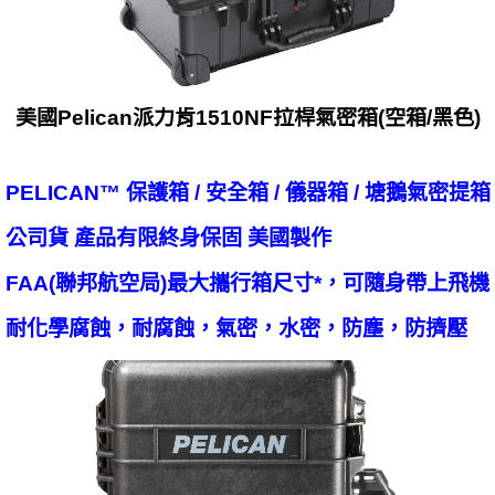
美國Pelican派力肯1510NF拉桿氣密箱(空箱/黑色)
PELICAN™ 保護箱 / 安全箱 / 儀器箱 / 塘鵝氣密提箱
公司貨 產品有限終身保固 美國製作
FAA(聯邦航空局)最大攜行箱尺寸*，可隨身帶上飛機
耐化學腐蝕，耐腐蝕，氣密，水密，防塵，防擠壓