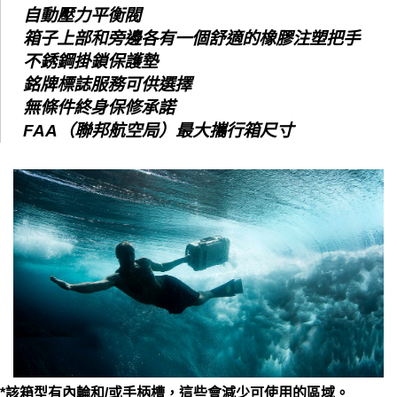
自動壓力平衡閥
箱子上部和旁邊各有一個舒適的橡膠注塑把手
不銹鋼掛鎖保護墊
銘牌標誌服務可供選擇
無條件終身保修承諾
FAA（聯邦航空局）最大攜行箱尺寸
*該箱型有內輪和/或手柄槽，這些會減少可使用的區域。