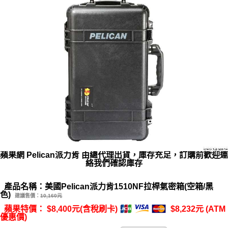
蘋果網 Pelican派力肯 由總代理出貨，庫存充足，訂購前歡迎連
絡我們確認庫存
產品名稱：美國Pelican派力肯1510NF拉桿氣密箱(空箱/黑
色)
建議售價：
10,160元
蘋果特價： $8,400元(含稅刷卡)
$8,232元 (ATM
優惠價)