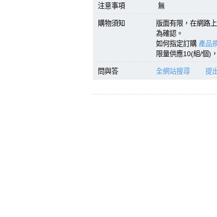
注意事項
無
購物須知
版面有限，在網路上
為確認。
如何指定訂購
產品規
限量供應10(組/個
問與答
全網站搜尋
提