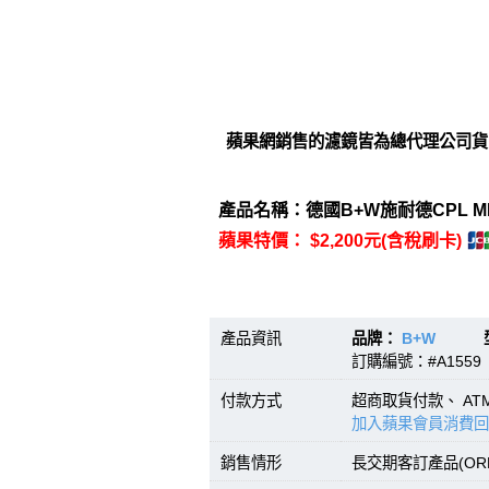
蘋果網銷售的濾鏡皆為總代理公司貨
產品名稱：德國B+W施耐德CPL M
蘋果特價： $2,200元(含稅刷卡)
產品資訊
品牌：
B+W
型號：
訂購編號：#A1559
付款方式
超商取貨付款、 A
加入蘋果會員消費回
銷售情形
長交期客訂產品(O