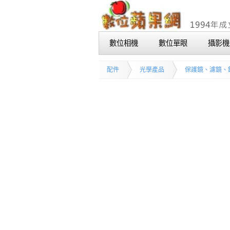
數位相機
數位單眼
攝影機
配件
光學產品
保護鏡、濾鏡、