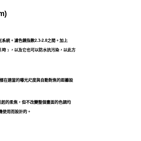
m)
光系統。濾色鏡指數2.3-2.8之間。加上
片時﹞，以及它也可以防水抗污染，以此方
一樣在適當的曝光尺度與自動對焦的距離設
引起的柔焦，但不改變整個晝面的色調均
相機使用而設計的。