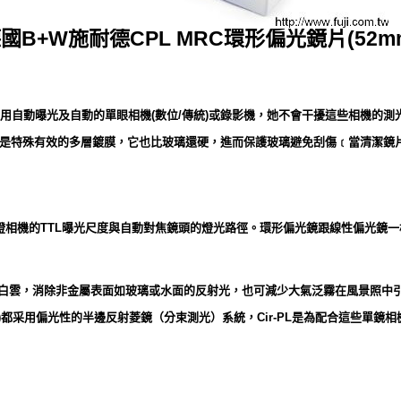
國B+W施耐德CPL MRC環形偏光鏡片(52m
 環型偏光可使用自動曝光及自動的單眼相機(數位/傳統)或錄影機，她不會干擾這些相機的測
不只是特殊有效的多層鍍膜，它也比玻璃還硬，進而保護玻璃避免刮傷﹝當清潔鏡
燈相機的TTL曝光尺度與自動對焦鏡頭的燈光路徑。環形偏光鏡跟線性偏光鏡
出白雲，消除非金屬表面如玻璃或水面的反射光，也可減少大氣泛霧在風景照中
)都采用偏光性的半邊反射菱鏡（分束測光）系統，Cir-PL是為配合這些單鏡