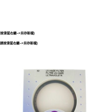
按滑鼠右鍵-->另存新檔)
請按滑鼠右鍵-->另存新檔)