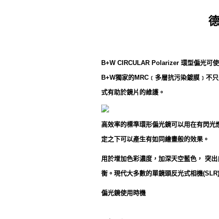
德
B+W CIRCULAR Polarizer
B+W獨家的MRC﹝多層抗污染鍍膜﹞
式有助於鏡片的維護。
高效率的標準環形偏光鏡可以用在有閃光
定之下可以產生有如同繪畫般的效果。
用於增加色彩濃度，加深天空藍色， 突
衡。現代大多數的單鏡頭反光式相機(SLR
偏光鏡使用時機