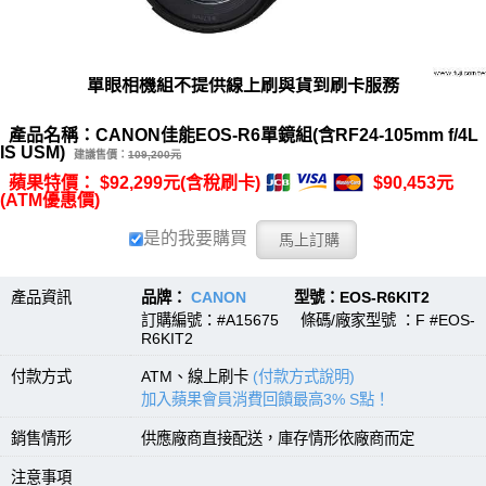
單眼相機組不提供線上刷與貨到刷卡服務
產品名稱：CANON佳能EOS-R6單鏡組(含RF24-105mm f/4L
IS USM)
建議售價：
109,200元
蘋果特價： $92,299元(含稅刷卡)
$90,453元
(ATM優惠價)
是的我要購買
產品資訊
品牌：
CANON
型號：EOS-R6KIT2
訂購編號：#A15675 條碼/廠家型號 ：F #EOS-
R6KIT2
付款方式
ATM、線上刷卡
(付款方式說明)
加入蘋果會員消費回饋最高3% S點！
銷售情形
供應廠商直接配送，庫存情形依廠商而定
注意事項