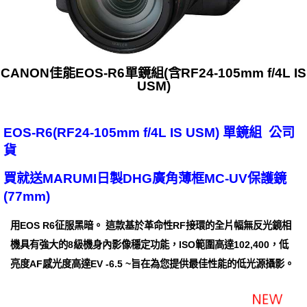
CANON佳能EOS-R6單鏡組(含RF24-105mm f/4L IS
USM)
EOS-R6(RF24-105mm f/4L IS USM) 單鏡組 公司
貨
買就送MARUMI日製DHG廣角薄框MC-UV保護鏡
(77mm)
用EOS R6征服黑暗。 這款基於革命性RF接環的全片幅無反光鏡相
機具有強大的8級機身內影像穩定功能，ISO範圍高達102,400，低
亮度AF感光度高達EV -6.5 ~旨在為您提供最佳性能的低光源攝影。