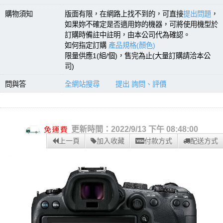
購物須知
版面有限，在網路上找不到的，可直接
提出問題
，
如果妳不確定是否適用妳的機器，可將使用機型於
訂購時備註中註明，由本公司代為確認。
如何指定訂購
產品規格(顏色)
限量供應1(組/個)，售完為止(大量訂購請洽本公
司)
問與答
全網站搜尋
提出 詢問、評價
更新時間：2022/9/13 下午 08:48:00
上一頁
加入收藏
付款方式
配送方式