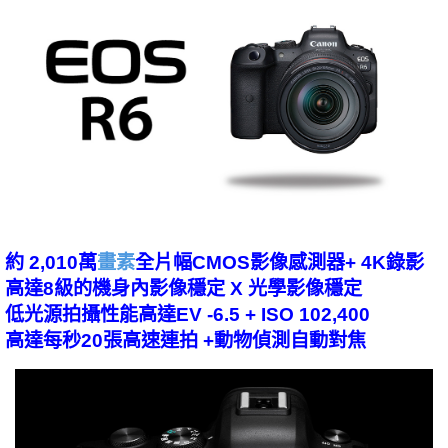
約 2,010萬
畫素
全片幅CMOS影像感測器+ 4K錄影
高達8級的機身內影像穩定 X 光學影像穩定
低光源拍攝性能高達EV -6.5 + ISO 102,400
高達每秒20張高速連拍 +動物偵測自動對焦