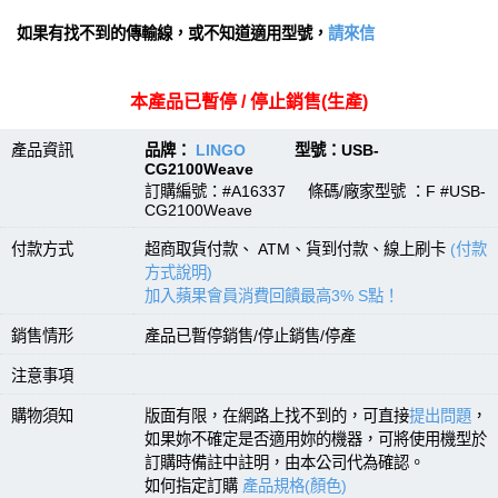
如果有找不到的傳輸線，或不知道適用型號，
請來信
本產品已暫停 / 停止銷售(生產)
產品資訊
品牌：
LINGO
型號：USB-
CG2100Weave
訂購編號：#A16337 條碼/廠家型號 ：F #USB-
CG2100Weave
付款方式
超商取貨付款、 ATM、貨到付款、線上刷卡
(付款
方式說明)
加入蘋果會員消費回饋最高3% S點！
銷售情形
產品已暫停銷售/停止銷售/停產
注意事項
購物須知
版面有限，在網路上找不到的，可直接
提出問題
，
如果妳不確定是否適用妳的機器，可將使用機型於
訂購時備註中註明，由本公司代為確認。
如何指定訂購
產品規格(顏色)