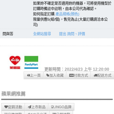
如果妳不確定是否適用妳的機器，可將使用機型於
訂購時備註中註明，由本公司代為確認。
如何指定訂購
產品規格(顏色)
限量供應5(組/個)，售完為止(大量訂購請洽本公
司)
問與答
全網站搜尋
提出 詢問、評價
更新時間：2022/4/23 上午 12:20:00
上一頁
加入收藏
付款方式
配送方式
蘋果網推薦
促銷活動
上市新品
LINGO品牌