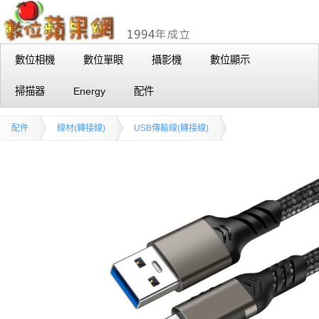
數位相機
數位單眼
攝影機
數位顯示
掃描器
Energy
配件
配件
線材(轉接線)
USB傳輸線(轉接線)