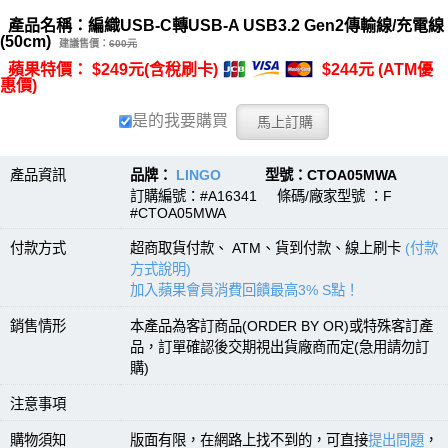
產品名稱：編織USB-C轉USB-A USB3.2 Gen2傳輸線/充電線
(50cm)
建議售價：
600元
蘋果特價： $249元(含稅刷卡)
$244元 (ATM優
惠價)
是的我要購買
產品資訊
品牌：
LINGO
型號：CTOA05MWA
訂購編號：#A16341 條碼/廠家型號 ：F
#CTOA05MWA
付款方式
超商取貨付款、 ATM、貨到付款、線上刷卡
(付款
方式說明)
加入蘋果會員消費回饋最高3% S點！
銷售情形
本產品為客訂商品(ORDER BY OR)或特殊客訂產
品，訂單確認後交期視出貨廠商而定(急用請勿訂
購)
注意事項
購物須知
版面有限，在網路上找不到的，可直接
提出問題
，