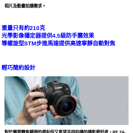
相片及動畫拍攝需求。
重量只有約210克
光學影像穩定器提供4.5級防手震效果
導螺旋型STM步進馬達提供高速寧靜自動對焦
輕巧簡約設計
對於需要變焦鏡頭的便利但又希望手持拍攝的攝影愛好者，RF 24-