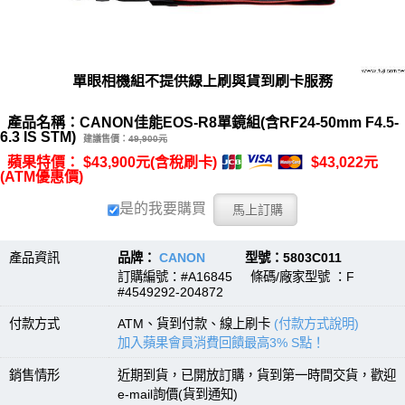
單眼相機組不提供線上刷與貨到刷卡服務
產品名稱：CANON佳能EOS-R8單鏡組(含RF24-50mm F4.5-
6.3 IS STM)
建議售價：
49,900元
蘋果特價： $43,900元(含稅刷卡)
$43,022元
(ATM優惠價)
是的我要購買
產品資訊
品牌：
CANON
型號：5803C011
訂購編號：#A16845 條碼/廠家型號 ：F
#4549292-204872
付款方式
ATM、貨到付款、線上刷卡
(付款方式說明)
加入蘋果會員消費回饋最高3% S點！
銷售情形
近期到貨，已開放訂購，貨到第一時間交貨，歡迎
e-mail詢價(貨到通知)