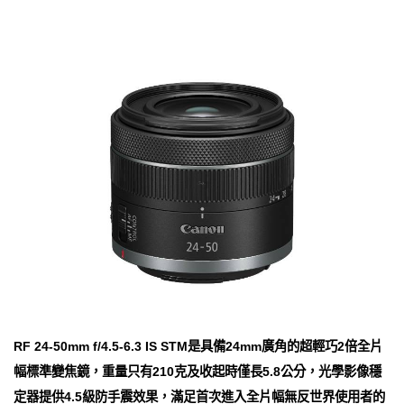
RF 24-50mm f/4.5-6.3 IS STM是具備24mm廣角的超輕巧2倍全片
幅標準變焦鏡，重量只有210克及收起時僅長5.8公分，光學影像穩
定器提供4.5級防手震效果，滿足首次進入全片幅無反世界使用者的