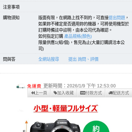
注意事項
購物須知
版面有限，在網路上找不到的，可直接
提出問題
，
如果妳不確定是否適用妳的機器，可將使用機型於
訂購時備註中註明，由本公司代為確認。
如何指定訂購
產品規格(顏色)
限量供應1(組/個)，售完為止(大量訂購請洽本公
司)
問與答
全網站搜尋
提出 詢問、評價
更新時間：2026/1/9 下午 12:53:00
上一頁
加入收藏
付款方式
配送方式