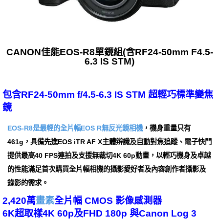
CANON佳能EOS-R8單鏡組(含RF24-50mm F4.5-
6.3 IS STM)
包含RF24-50mm f/4.5-6.3 IS STM 超輕巧標準變焦
鏡
EOS-R8是最輕的全片幅EOS R無反光鏡相機
，機身重量只有
461g，具備先進EOS iTR AF X主體辨識及自動對焦追蹤、電子快門
提供最高40 FPS連拍及支援無裁切4K 60p動畫，以輕巧機身及卓越
的性能滿足首次購買全片幅相機的攝影愛好者及內容創作者攝影及
錄影的需求。
2,420萬
畫素
全片幅 CMOS 影像感測器
6K超取樣4K 60p及FHD 180p 與Canon Log 3