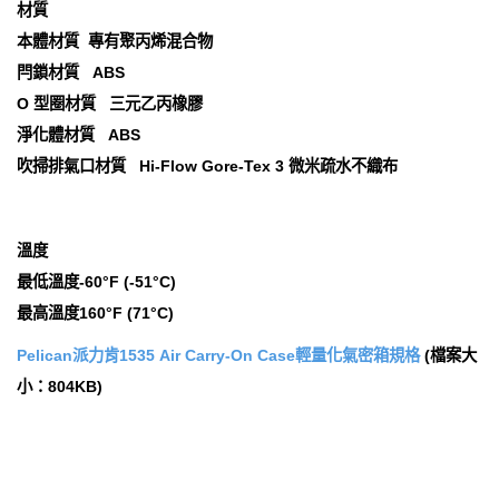
材質
本體材質 專有聚丙烯混合物
閂鎖材質 ABS
O 型圈材質 三元乙丙橡膠
淨化體材質 ABS
吹掃排氣口材質 Hi-Flow Gore-Tex 3 微米疏水不織布
溫度
最低溫度-60°F (-51°C)
最高溫度160°F (71°C)
Pelican派力肯1535 Air Carry-On Case輕量化氣密箱規格
(檔案大
小：804KB)