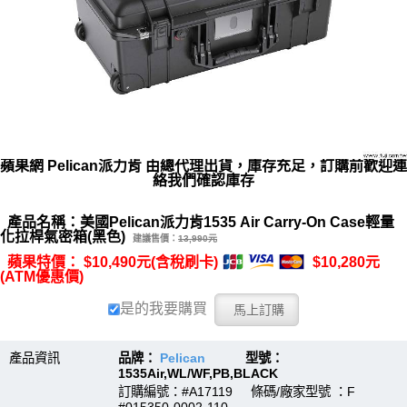
蘋果網 Pelican派力肯 由總代理出貨，庫存充足，訂購前歡迎連
絡我們確認庫存
產品名稱：美國Pelican派力肯1535 Air Carry-On Case輕量
化拉桿氣密箱(黑色)
建議售價：
13,990元
蘋果特價： $10,490元(含稅刷卡)
$10,280元
(ATM優惠價)
是的我要購買
產品資訊
品牌：
Pelican
型號：
1535Air,WL/WF,PB,BLACK
訂購編號：#A17119 條碼/廠家型號 ：F
#015350-0002-110