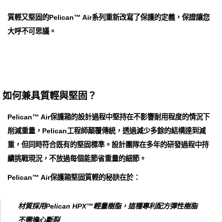
質輕又堅固的Pelican™ Air系列重新改寫了保護的定義，保證讓您
大呼不可思議。
如何兼具質輕與堅固？
Pelican™ Air保護箱的設計過程中堅持在不影響耐用程度的情況下
削減重量，Pelican工程師顛覆傳統，透過減少多餘的結構達到減
重，但同時符合既有的堅固標準。設計團隊在多年的研發過程中持
續挑戰現況，不放過每個能節省重量的細節。
Pelican™ Air保護箱堅固質輕的秘訣在於：
材質採用Pelican HPX™輕量樹脂，這種專利配方彈性樹脂
不需擔心斷裂