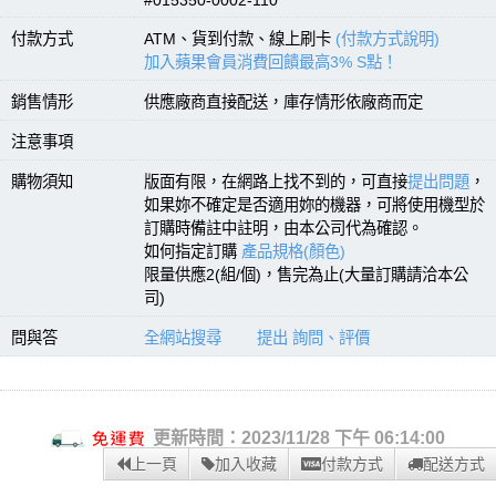
付款方式
ATM、貨到付款、線上刷卡
(付款方式說明)
加入蘋果會員消費回饋最高3% S點！
銷售情形
供應廠商直接配送，庫存情形依廠商而定
注意事項
購物須知
版面有限，在網路上找不到的，可直接
提出問題
，
如果妳不確定是否適用妳的機器，可將使用機型於
訂購時備註中註明，由本公司代為確認。
如何指定訂購
產品規格(顏色)
限量供應2(組/個)，售完為止(大量訂購請洽本公
司)
問與答
全網站搜尋
提出 詢問、評價
更新時間：2023/11/28 下午 06:14:00
上一頁
加入收藏
付款方式
配送方式