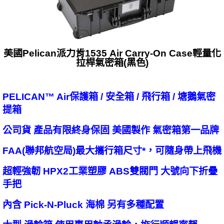
美國Pelican派力肯1535 Air Carry-On Case輕量化
拉桿氣密箱(黑色)
PELICAN™ Air保護箱 / 安全箱 / 飛行箱 / 塘鵝氣密
提箱
公司貨 產品有限終身保固 美國製作 氣密箱第一品牌
FAA(聯邦航空局)最大攜行箱尺寸*，可隨身帶上飛機
超輕強韌 HPX2工業塑膠 ABS雙閥門 大號向下折疊
手把
內含 Pick-N-Pluck 海棉 另有多種配置