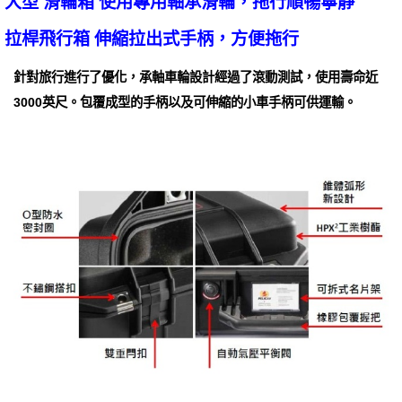
大型 滑輪箱 使用專用軸承滑輪，拖行順暢寧靜
拉桿飛行箱 伸縮拉出式手柄，方便拖行
針對旅行進行了優化，承軸車輪設計經過了滾動測試，使用壽命近
3000英尺。包覆成型的手柄以及可伸縮的小車手柄可供運輸。