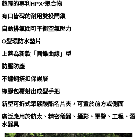
超輕的專利HPX²聚合物
有口皆碑的耐用雙投閂鎖
自動排氣閥可平衡空氣壓力
O型環防水墊片
上蓋為新款「圓錐曲線」型
防壓防塵
不鏽鋼搭扣保護層
橡膠包覆射出成型手把
新型可拆式聚碳酸酯名片夾，可置於前方或側面
廣泛應用於航太、精密儀器、攝影、軍警、工程、潛
水器具