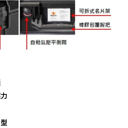
鎖
壓力
」型