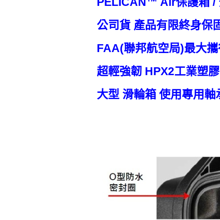
PELICAN™ Air保護箱 
公司貨 產品有限終身保
FAA(聯邦航空局)最大
超輕強韌 HPX2工業塑
大型 滑輪箱 使用專用