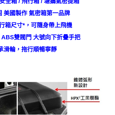
/ 安全箱 / 飛行箱 / 塘鵝氣密提箱
固 美國製作 氣密箱第一品牌
攜行箱尺寸*，可隨身帶上飛機
膠 ABS雙閥門 大號向下折疊手把
軸承滑輪，拖行順暢寧靜