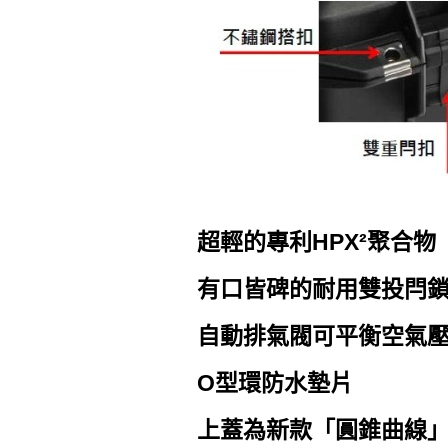
超輕的專利HPX²聚合物
有口皆碑的耐用雙投閂
自動排氣閥可平衡空氣
O型環防水墊片
上蓋為新款「圓錐曲線