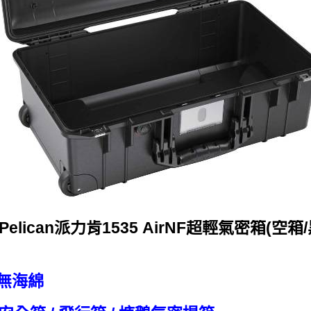
elican派力肯1535 AirNF超輕氣密箱(空箱
箱 無海綿