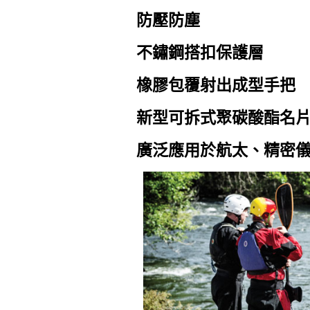
防壓防塵
不鏽鋼搭扣保護層
橡膠包覆射出成型手把
新型可拆式聚碳酸酯名
廣泛應用於航太、精密