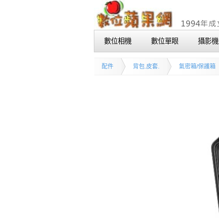
數位相機
數位單眼
攝影機
配件
背包.皮套.
氣密箱/保護箱