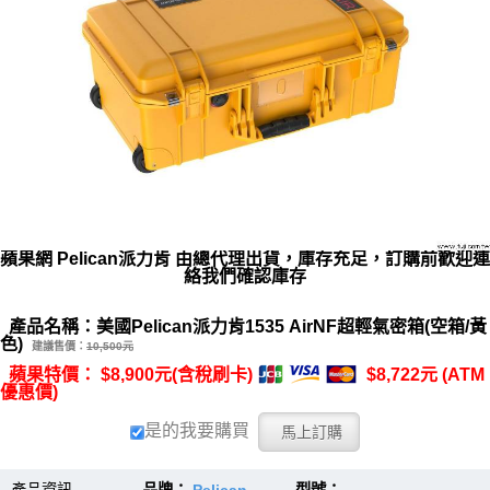
蘋果網 Pelican派力肯 由總代理出貨，庫存充足，訂購前歡迎連
絡我們確認庫存
產品名稱：美國Pelican派力肯1535 AirNF超輕氣密箱(空箱/黃
色)
建議售價：
10,500元
蘋果特價： $8,900元(含稅刷卡)
$8,722元 (ATM
優惠價)
是的我要購買