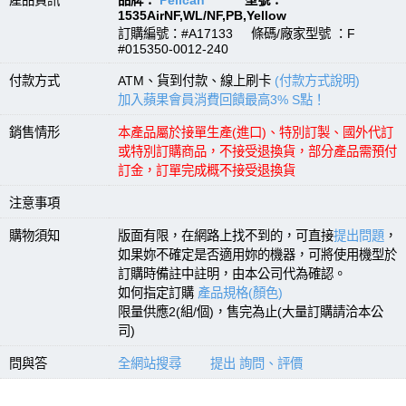
產品資訊
品牌：
Pelican
型號：
1535AirNF,WL/NF,PB,Yellow
訂購編號：#A17133 條碼/廠家型號 ：F
#015350-0012-240
付款方式
ATM、貨到付款、線上刷卡
(付款方式說明)
加入蘋果會員消費回饋最高3% S點！
銷售情形
本產品屬於接單生產(進口)、特別訂製、國外代訂
或特別訂購商品，不接受退換貨，部分產品需預付
訂金，訂單完成概不接受退換貨
注意事項
購物須知
版面有限，在網路上找不到的，可直接
提出問題
，
如果妳不確定是否適用妳的機器，可將使用機型於
訂購時備註中註明，由本公司代為確認。
如何指定訂購
產品規格(顏色)
限量供應2(組/個)，售完為止(大量訂購請洽本公
司)
問與答
全網站搜尋
提出 詢問、評價