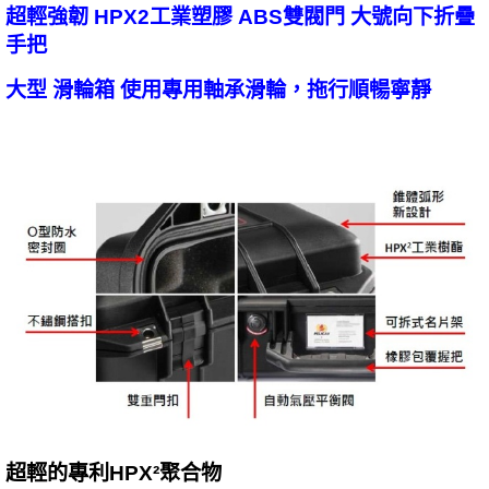
超輕強韌 HPX2工業塑膠 ABS雙閥門 大號向下折疊
手把
大型 滑輪箱 使用專用軸承滑輪，拖行順暢寧靜
超輕的專利HPX²聚合物