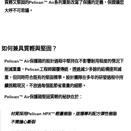
質輕又堅固的Pelican™ Air系列重新改寫了保護的定義，保證讓您
大呼不可思議。
如何兼具質輕與堅固？
Pelican™ Air保護箱的設計過程中堅持在不影響耐用程度的情況下
削減重量，Pelican工程師顛覆傳統，透過減少多餘的結構達到減
重，但同時符合既有的堅固標準。設計團隊在多年的研發過程中持
續挑戰現況，不放過每個能節省重量的細節。
Pelican™ Air保護箱堅固質輕的秘訣在於：
材質採用Pelican HPX™輕量樹脂，這種專利配方彈性樹脂
不需擔心斷裂