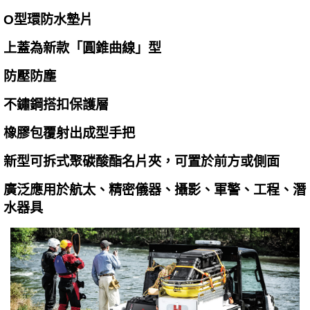
O型環防水墊片
上蓋為新款「圓錐曲線」型
防壓防塵
不鏽鋼搭扣保護層
橡膠包覆射出成型手把
新型可拆式聚碳酸酯名片夾，可置於前方或側面
廣泛應用於航太、精密儀器、攝影、軍警、工程、潛
水器具