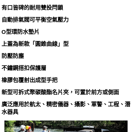
有口皆碑的耐用雙投閂鎖
自動排氣閥可平衡空氣壓力
O型環防水墊片
上蓋為新款「圓錐曲線」型
防壓防塵
不鏽鋼搭扣保護層
橡膠包覆射出成型手把
新型可拆式聚碳酸酯名片夾，可置於前方或側面
廣泛應用於航太、精密儀器、攝影、軍警、工程、潛
水器具