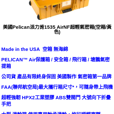
美國Pelican派力肯1535 AirNF超輕氣密箱(空箱/黃
色)
Made in the USA 空箱 無海綿
PELICAN™ Air保護箱 / 安全箱 / 飛行箱 / 塘鵝氣密
提箱
公司貨 產品有限終身保固 美國製作 氣密箱第一品牌
FAA(聯邦航空局)最大攜行箱尺寸*，可隨身帶上飛機
超輕強韌 HPX2工業塑膠 ABS雙閥門 大號向下折疊
手把