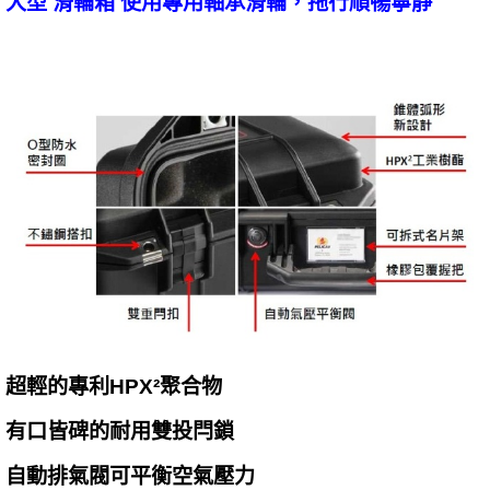
大型 滑輪箱 使用專用軸承滑輪，拖行順暢寧靜
超輕的專利HPX²聚合物
有口皆碑的耐用雙投閂鎖
自動排氣閥可平衡空氣壓力