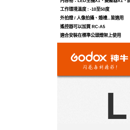
內容物：LED主機X1、變壓器X1、
工作環境溫度 : -10至50度
外拍燈 / 人像拍攝、婚禮...皆適用
遙控器可以加買 RC-A5
適合安裝在標準公頭燈架上使用