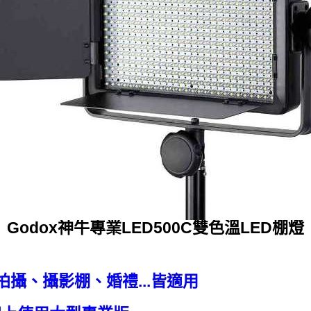
Godox神牛專業LED500C雙色溫LED棚燈
人像拍攝、攝影棚、婚禮...皆適用