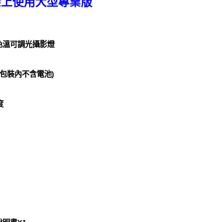
架上使用大型專業版
0C雙色溫可調光攝影燈
 (包裝內不含電池)
度