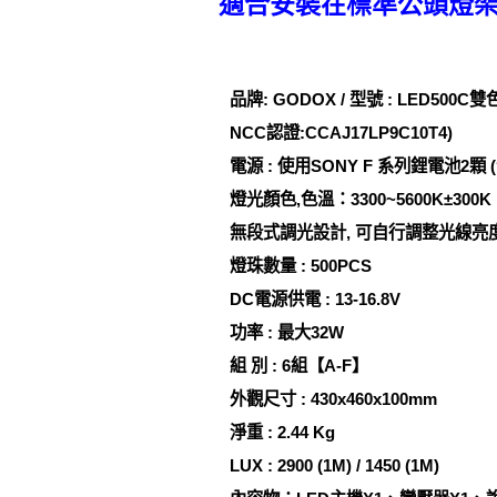
適合安裝在標準公頭燈
品牌: GODOX / 型號 : LED50
NCC認證:CCAJ17LP9C10T4)
電源 : 使用SONY F 系列鋰電池2顆
燈光顏色,色溫：3300~5600K±300K
無段式調光設計, 可自行調整光線亮
燈珠數量 : 500PCS
DC電源供電 : 13-16.8V
功率 : 最大32W
組 別 : 6組【A-F】
外觀尺寸 : 430x460x100mm
淨重 : 2.44 Kg
LUX : 2900 (1M) / 1450 (1M)