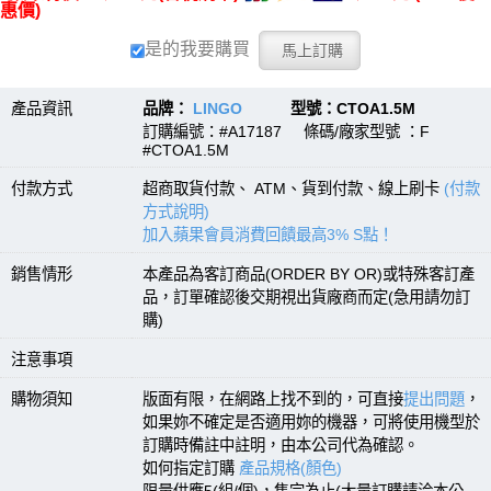
惠價)
是的我要購買
產品資訊
品牌：
LINGO
型號：CTOA1.5M
訂購編號：#A17187 條碼/廠家型號 ：F
#CTOA1.5M
付款方式
超商取貨付款、 ATM、貨到付款、線上刷卡
(付款
方式說明)
加入蘋果會員消費回饋最高3% S點！
銷售情形
本產品為客訂商品(ORDER BY OR)或特殊客訂產
品，訂單確認後交期視出貨廠商而定(急用請勿訂
購)
注意事項
購物須知
版面有限，在網路上找不到的，可直接
提出問題
，
如果妳不確定是否適用妳的機器，可將使用機型於
訂購時備註中註明，由本公司代為確認。
如何指定訂購
產品規格(顏色)