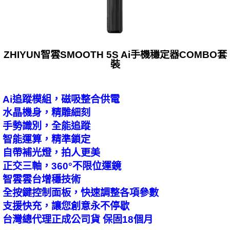
ZHIYUN智雲SMOOTH 5S Ai手機穩定器COMBO套
裝
Ai追蹤模組，磁吸整合供電
水晶機身，精雕細刻
手勢識別，全能追蹤
智能運算，精準鎖定
自帶補光燈，拍人更美
正交三軸，360°不限位運鏡
智雲雲台增穩技術
全按鍵控制面板，快速調整各項參數
支援快充，讓您創意永不停歇
台灣總代理正成公司貨 保固18個月