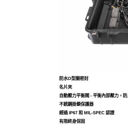
防水O型圈密封
名片夾
自動壓力平衡閥 - 平衡內部壓力，
不銹鋼掛鎖保護器
經過 IP67 和 MIL-SPEC 認證
有限終身保固