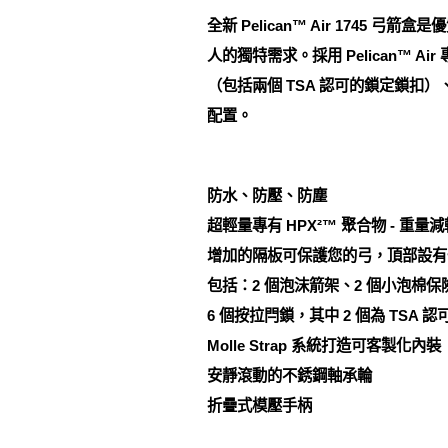
全新 Pelican™ Air 17
人的獨特需求。採用 Pelican™
（包括兩個 TSA 認可的鎖定鎖
配置。
防水、防壓、防塵
超輕量專有 HPX²™ 聚合物 - 重量減
增加的隔板可保護您的弓，頂部設有
包括：2 個泡沫箭架、2 個小泡棉保
6 個按拉閂鎖，其中 2 個為 TSA
Molle Strap 系統打造可客製化內裝
安靜滾動的不銹鋼軸承輪
折疊式模壓手柄