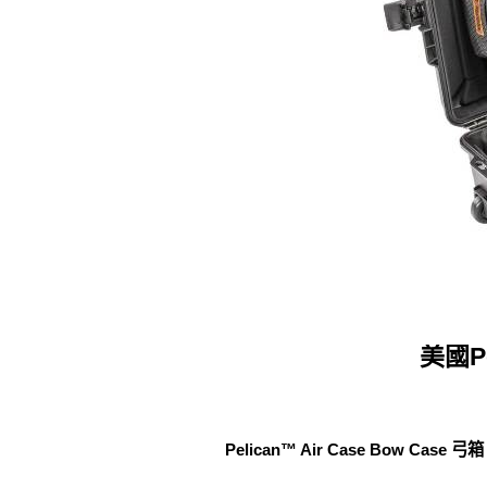
美國Pe
Pelican™ Air Case Bow Case 弓箱