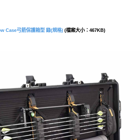
 Bow Case弓箭保護箱型 錄(規格)
(檔案大小：467KB)