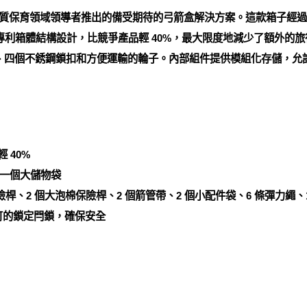
45 弓箭盒是優質保育領域領導者推出的備受期待的弓箭盒解決方案。這款箱
 Air 專利箱體結構設計，比競爭產品輕 40%，最大限度地減少了額
扣）、四個不銹鋼鎖扣和方便運輸的輪子。內部組件提供模組化存儲，
輕 40%
一個大儲物袋
險桿、2 個大泡棉保險桿、2 個箭管帶、2 個小配件袋、6 條彈力繩、
 認可的鎖定閂鎖，確保安全