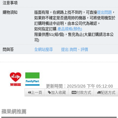
注意事項
購物須知
版面有限，在網路上找不到的，可直接
提出問題
，
如果妳不確定是否適用妳的機器，可將使用機型於
訂購時備註中註明，由本公司代為確認。
如何指定訂購
產品規格(顏色)
限量供應51(組/個)，售完為止(大量訂購請洽本公
司)
問與答
全網站搜尋
提出 詢問、評價
更新時間：2025/3/26 下午 05:12:00
上一頁
加入收藏
付款方式
配送方式
蘋果網推薦