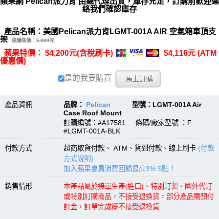
蘋果網 Pelican派力肯 由總代理出貨，庫存充足，訂購前歡迎連
絡我們確認庫存
產品名稱：美國Pelican派力肯LGMT-001A AIR 空氣箱車頂支
架
建議售價：
5,000元
蘋果特價： $4,200元(含稅刷卡)
$4,116元 (ATM
優惠價)
是的我要購買
產品資訊
品牌：
Pelican
型號：LGMT-001A Air
Case Roof Mount
訂購編號：#A17581 條碼/廠家型號 ：F
#LGMT-001A-BLK
付款方式
超商取貨付款、 ATM、貨到付款、線上刷卡
(付款
方式說明)
加入蘋果會員消費回饋最高3% S點！
銷售情形
本產品屬於接單生產(進口)、特別訂製、國外代訂
或特別訂購商品，不接受退換貨，部分產品需預付
訂金，訂單完成概不接受退換貨