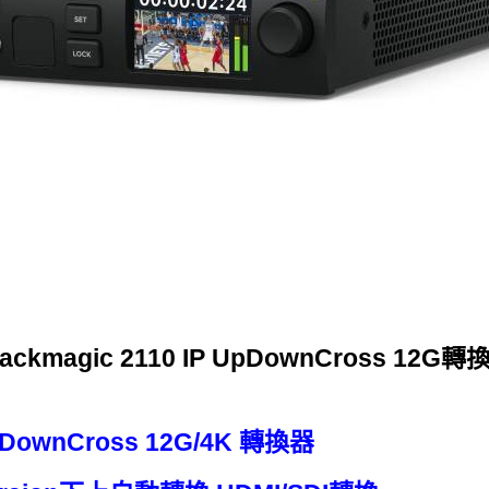
lackmagic 2110 IP UpDownCross 12G轉
UpDownCross 12G/4K 轉換器