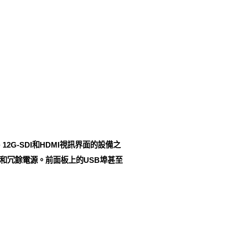
視訊、12G-SDI和HDMI視訊界面的設備之
步和冗餘電源。前面板上的USB埠甚至