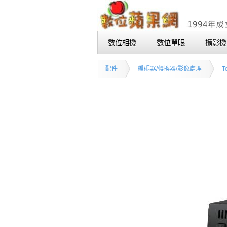
數位相機
數位單眼
攝影機
配件
編碼器/轉換器/影像處理
T