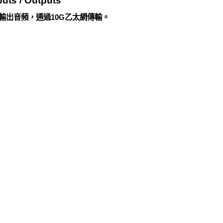
uts / Outputs
輸入和輸出音頻，通過10G乙太網傳輸。