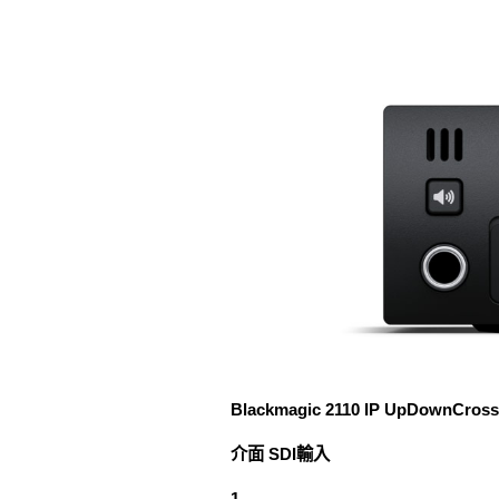
Blackmagic 2110 IP UpDownCros
介面 SDI輸入
1