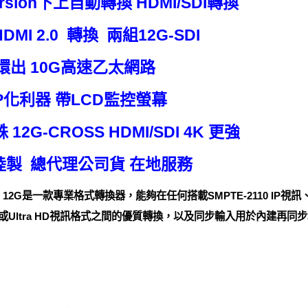
version下上自動轉換 HDMI/SDI轉換
 HDMI 2.0 轉換 兩組12G-SDI
I 環出 10G高速乙太網路
 IP化利器 帶LCD監控螢幕
 12G-CROSS HDMI/SDI 4K 更強
大陸製 總代理公司貨 在地服務
ownCross 12G是一款專業格式轉換器，能夠在任何搭載SMPTE-2110 IP
或Ultra HD視訊格式之間的優質轉換，以及同步輸入用於內建再同