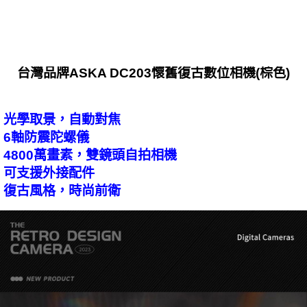
台灣品牌ASKA DC203懷舊復古數位相機(棕色)
光學取景，自動對焦
6軸防震陀螺儀
4800萬畫素，雙鏡頭自拍相機
可支援外接配件
復古風格，時尚前衛