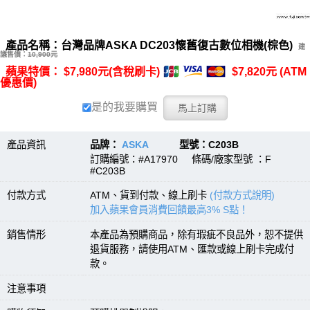
產品名稱：台灣品牌ASKA DC203懷舊復古數位相機(棕色)
建
議售價：
10,900元
蘋果特價： $7,980元(含稅刷卡)
$7,820元 (ATM
優惠價)
是的我要購買
產品資訊
品牌：
ASKA
型號：C203B
訂購編號：#A17970 條碼/廠家型號 ：F
#C203B
付款方式
ATM、貨到付款、線上刷卡
(付款方式說明)
加入蘋果會員消費回饋最高3% S點！
銷售情形
本產品為預購商品，除有瑕疵不良品外，恕不提供
退貨服務，請使用ATM、匯款或線上刷卡完成付
款。
注意事項