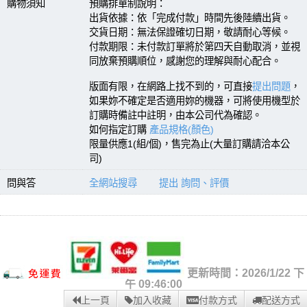
購物須知
預購排單制說明：
出貨依據：依「完成付款」時間先後陸續出貨。
交貨日期：無法保證確切日期，敬請耐心等候。
付款期限：未付款訂單將於第四天自動取消，並視
同放棄預購順位，感謝您的理解與耐心配合。
版面有限，在網路上找不到的，可直接
提出問題
，
如果妳不確定是否適用妳的機器，可將使用機型於
訂購時備註中註明，由本公司代為確認。
如何指定訂購
產品規格(顏色)
限量供應1(組/個)，售完為止(大量訂購請洽本公
司)
問與答
全網站搜尋
提出 詢問、評價
更新時間：2026/1/22 下
午 09:46:00
上一頁
加入收藏
付款方式
配送方式