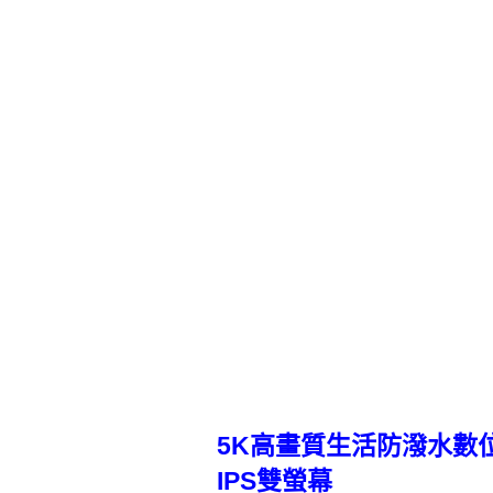
5K高畫質生活防潑水數
IPS雙螢幕