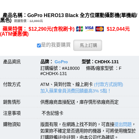
產品名稱：GoPro HERO13 Black 全方位運動攝影機(單機組/
黑色)
建議售價：
12,990元
蘋果特價： $12,290元(含稅刷卡)
$12,044元
(ATM優惠價)
是的我要購買
產品資訊
品牌：
GoPro
型號：CHDHX-131
訂購編號：#A18000 條碼/廠家型號 ：F
#CHDHX-131
付款方式
ATM、貨到付款、線上刷卡
(付款方式說明)
加入蘋果會員消費回饋最高3% S點！
銷售情形
供應廠商直接配送，庫存情形依廠商而定
注意事項
不含記憶卡
購物須知
版面有限，在網路上找不到的，可直接
提出問題
，
如果妳不確定是否適用妳的機器，可將使用機型於
訂購時備註中註明，由本公司代為確認。