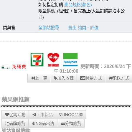
如何指定訂購
產品規格(顏色)
限量供應1(組/個)，售完為止(大量訂購請洽本公
司)
問與答
全網站搜尋
提出 詢問、評價
更新時間：2026/6/24 下
午 01:10:00
上一頁
加入收藏
付款方式
配送方式
蘋果網推薦
促銷活動
上市新品
LINGO品牌
品牌總覽
NG品出清
分類總覽
網站資料搜尋