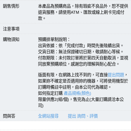
銷售情形
本產品為預購商品，除有瑕疵不良品外，恕不提供
退貨服務，請使用ATM、匯款或線上刷卡完成付
款。
注意事項
購物須知
預購排單制說明：
出貨依據：依「完成付款」時間先後陸續出貨。
交貨日期：無法保證確切日期，敬請耐心等候。
付款期限：未付款訂單將於第四天自動取消，並視
同放棄預購順位，感謝您的理解與耐心配合。
版面有限，在網路上找不到的，可直接
提出問題
，
如果妳不確定是否適用妳的機器，可將使用機型於
訂購時備註中註明，由本公司代為確認。
如何指定訂購
產品規格(顏色)
限量供應2(組/個)，售完為止(大量訂購請洽本公
司)
問與答
全網站搜尋
提出 詢問、評價