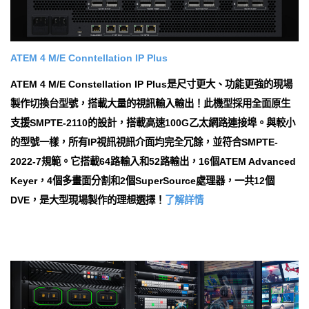
ATEM 4 M/E Con​​ntellation IP Plus
ATEM 4 M/E Con​​stellation IP Plus是尺寸更大、功能更強的現場
製作切換台型號，搭載大量的視訊輸入輸出！此機型採用全面原生
支援SMPTE-2110的設計，搭載高速100G乙太網路連接埠。與較小
的型號一樣，所有IP視訊視訊介面均完全冗餘，並符合SMPTE-
2022-7規範。它搭載64路輸入和52路輸出，16個ATEM Advanced
Keyer，4個多畫面分割和2個SuperSource處理器，一共12個
DVE，是大型現場製作的理想選擇！
了解詳情