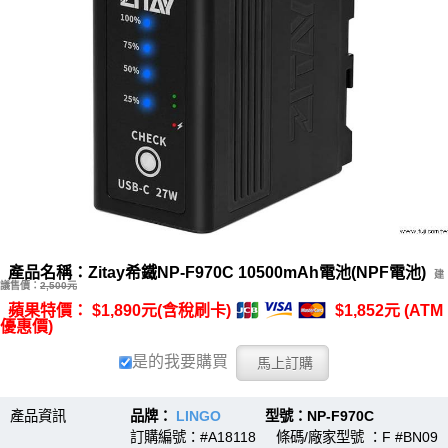
產品名稱：Zitay希鐵NP-F970C 10500mAh電池(NPF電池)
建
議售價：
2,500元
蘋果特價： $1,890元(含稅刷卡)
$1,852元 (ATM
優惠價)
是的我要購買
產品資訊
品牌：
LINGO
型號：NP-F970C
訂購編號：#A18118 條碼/廠家型號 ：F #BN09