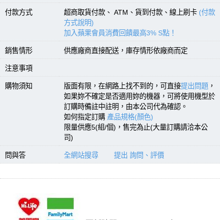
付款方式
超商取貨付款、 ATM、貨到付款、線上刷卡
(付款
方式說明)
加入蘋果會員消費回饋最高3% S點！
銷售情形
供應廠商直接配送，庫存情形依廠商而定
注意事項
購物須知
版面有限，在網路上找不到的，可直接
提出問題
，
如果妳不確定是否適用妳的機器，可將使用機型於
訂購時備註中註明，由本公司代為確認。
如何指定訂購
產品規格(顏色)
限量供應5(組/個)，售完為止(大量訂購請洽本公
司)
問與答
全網站搜尋
提出 詢問、評價