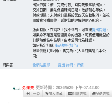
出貨依據：依「完成付款」時間先後陸續出貨。
交貨日期：無法保證確切日期，敬請耐心等候。
付款期限：未付款訂單將於第四天自動取消，並視
同放棄預購順位，感謝您的理解與耐心配合。
版面有限，在網路上找不到的，可直接
提出問題
，
如果妳不確定是否適用妳的機器，可將使用機型於
訂購時備註中註明，由本公司代為確認。
如何指定訂購
產品規格(顏色)
限量供應1(組/個)，售完為止(大量訂購請洽本公
司)
問與答
全網站搜尋
提出 詢問、評價
更新時間：2026/5/29 下午 07:42:00
上一頁
加入收藏
付款方式
配送方式