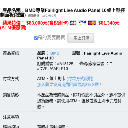
產品名稱：BMD專業Fairlight Live Audio Panel 10桌上型控
制面板(控盤)
建議售價：
100,000元
蘋果特價： $83,000元(含稅刷卡)
$81,340元
(ATM優惠價)
是的我要購買
產品資訊
品牌：
BMD
型號：Fairlight Live Audio
Panel 10
訂購編號：#A18125 條碼/廠家型號 ：F
#DVFL/AAFLP10
付款方式
ATM、線上刷卡
(付款方式說明)
加入蘋果會員消費回饋最高3% S點！
銷售情形
本產品為預購商品，除有瑕疵不良品外，恕不提供
退貨服務，請使用ATM、匯款或線上刷卡完成付
款。
注意事項
購物須知
預購排單制說明：