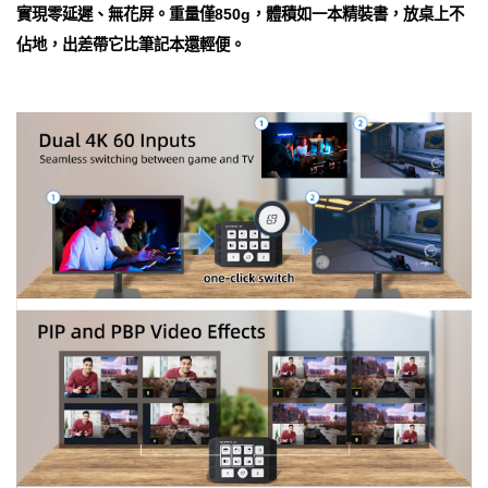
實現零延遲、無花屏。重量僅850g，體積如一本精裝書，放桌上不
佔地，出差帶它比筆記本還輕便。