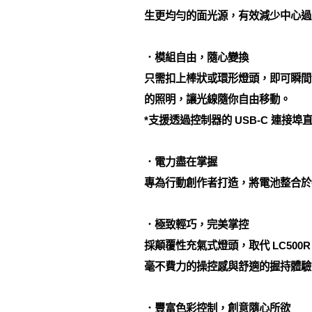
生更均勻的面光源，有效減少中心過
．模組自由，隨心變換
只需扣上棒狀或環形燈頭，即可瞬間
的照明，讓光線隨你自由移動。
*支援透過控制器的 USB-C 連接
．電力盡在掌握
專為行動創作者打造，將電池整合於
．極致輕巧，完美掌控
採顛覆性充氣式燈頭，取代 LC50
毫不費力的操控感與舒適的握持體驗
．豐富色彩控制，創意隨心所欲