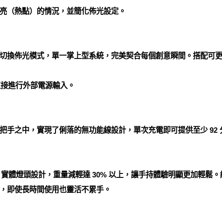
亮（熱點）的情況，並簡化佈光設定。
切換佈光模式，單一掌上型系統，完美契合每個創意瞬間。搭配可
埠直接進行外部電源輸入。
把手之中，實現了俐落的無功能線設計，單次充電即可提供至少 92
0R 實體燈頭設計，重量減輕達 30% 以上，讓手持體驗明顯更加輕
，即使長時間使用也靈活不累手。