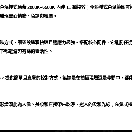
涵蓋 2800K–6500K 內建 11 種特效；全彩模式色溫範圍可達 28
雕琢畫面情緒、色調與氛圍。
裝方式，讓架設過程快速且適應力極強。搭配核心配件，它能勝任
下都能游刃有餘的靈活性。
ht App，提供簡單且直覺的控制方式，無論是在拍攝現場還是移動中，
形燈頭能為人像、美妝和直播帶來乾淨、迷人的柔和光線；充氣式