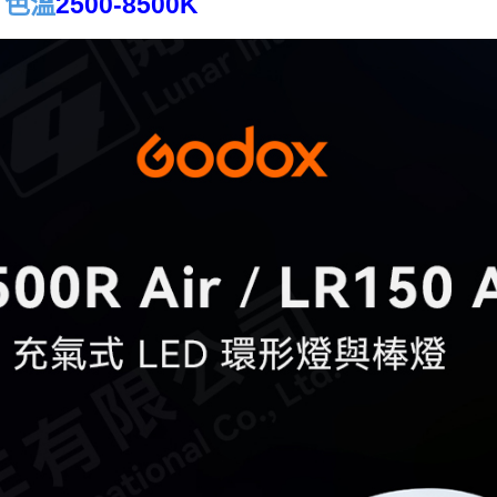
/
色溫
2500-8500K