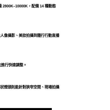
00K–10000K，配備 14 種動態
從人像攝影、美妝拍攝到隨行行動直播
都能進行快速調整。
棒狀燈頭則能針對狹窄空間、現場拍攝