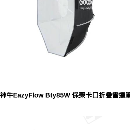
x神牛EazyFlow Bty85W 保榮卡口折疊雷達罩