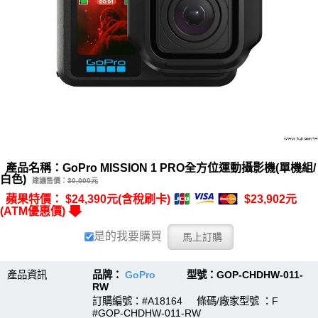
產品名稱：GoPro MISSION 1 PRO全方位運動攝影機(單機組/
白色)
建議售價：
30,000元
蘋果特價： $24,390元(含稅刷卡)
$23,902元
(ATM優惠價)
是的我要購買
產品資訊
品牌：
GoPro
型號：GOP-CHDHW-011-
RW
訂購編號：#A18164 條碼/廠家型號 ：F
#GOP-CHDHW-011-RW