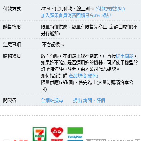
付款方式
ATM、貨到付款、線上刷卡
(付款方式說明)
加入蘋果會員消費回饋最高3% S點！
銷售情形
限量特價供應，數量有限售完為止 或 調回原價(不
另行通知)
注意事項
不含記憶卡
購物須知
版面有限，在網路上找不到的，可直接
提出問題
，
如果妳不確定是否適用妳的機器，可將使用機型於
訂購時備註中註明，由本公司代為確認。
如何指定訂購
產品規格(顏色)
限量供應1(組/個)，售完為止(大量訂購請洽本公
司)
問與答
全網站搜尋
提出 詢問、評價