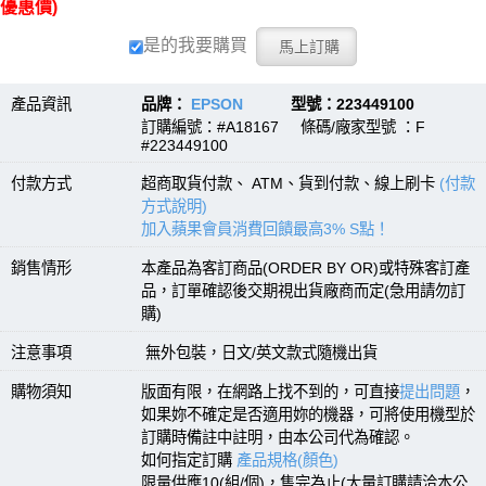
優惠價)
是的我要購買
產品資訊
品牌：
EPSON
型號：223449100
訂購編號：#A18167 條碼/廠家型號 ：F
#223449100
付款方式
超商取貨付款、 ATM、貨到付款、線上刷卡
(付款
方式說明)
加入蘋果會員消費回饋最高3% S點！
銷售情形
本產品為客訂商品(ORDER BY OR)或特殊客訂產
品，訂單確認後交期視出貨廠商而定(急用請勿訂
購)
注意事項
無外包裝，日文/英文款式隨機出貨
購物須知
版面有限，在網路上找不到的，可直接
提出問題
，
如果妳不確定是否適用妳的機器，可將使用機型於
訂購時備註中註明，由本公司代為確認。
如何指定訂購
產品規格(顏色)
限量供應10(組/個)，售完為止(大量訂購請洽本公