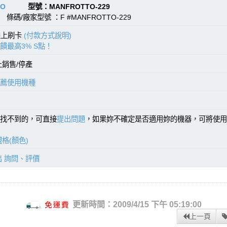
TO
型號：MANFROTTO-229
條碼/廠家型號 ：F #MANFROTTO-229
線上刷卡
(付款方式說明)
饋最高3% S點！
止銷售/停產
薦使用機種
找不到的，可直接
提出問題
，如果妳不確定是否適用妳的機器，可將使用
格(顏色)
出 詢問、評價
更新時間：2009/4/15 下午 05:19:00
上一頁