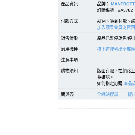
產品資訊
品牌：
MANFROT
訂購編號：#A3782 
付款方式
ATM、貨到付款、
加入蘋果會員消費回
銷售情形
產品已暫停銷售/停
適用機種
按下這裡列出全部推
注意事項
購物須知
版面有限，在網路上
為確認。
如何指定訂購
產品規
問與答
全網站搜尋
提