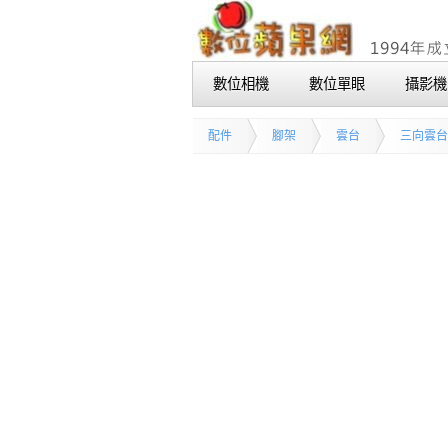
數位相機
數位單眼
攝影機
配件
腳架
雲台
三向雲台