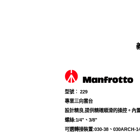
型號︰ 229
專業三向雲台
設計精良,提供精確順滑的操控。內
螺絲:1/4"、3/8"
可選轉接裝置:030-38、030ARCH-14、