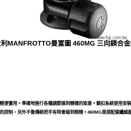
利MANFROTTO曼富圖 460MG 三向鎂合
輕便實用。準確地進行各種調節達到精確的取景。鎖扣系統使用安
的控制，另外不像傳統把手有時會碰到眼睛。460MG是搭配碳纖維腳