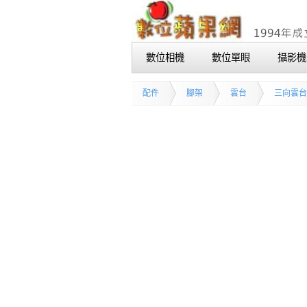
數位相機
數位單眼
攝影機
配件
腳架
雲台
三向雲台