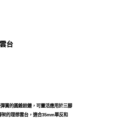
金雲台
裝彈簧的圓錐鉸鏈，可靈活應用於三腳
架的理想雲台，適合35mm單反和