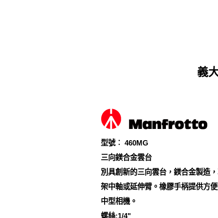
義大
型號︰ 460MG
三向鎂合金雲台
別具創新的三向雲台，鎂合金製造，
架中軸或延伸臂。橡膠手柄提供方便
中型相機。
螺絲:1/4"