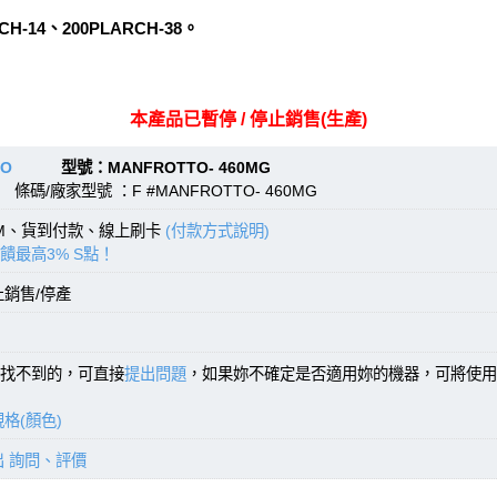
H-14、200PLARCH-38。
本產品已暫停 / 停止銷售(生產)
TO
型號：MANFROTTO- 460MG
條碼/廠家型號 ：F #MANFROTTO- 460MG
TM、貨到付款、線上刷卡
(付款方式說明)
饋最高3% S點！
止銷售/停產
找不到的，可直接
提出問題
，如果妳不確定是否適用妳的機器，可將使用
格(顏色)
出 詢問、評價