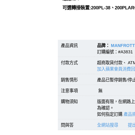
可選轉接裝置:200PL-38、200PLARC
產品資訊
品牌：
MANFROT
訂購編號：#A3831 
付款方式
超商取貨付款、 A
加入蘋果會員消費回
銷售情形
產品已暫停銷售/停
注意事項
無
購物須知
版面有限，在網路上
為確認。
如何指定訂購
產品規
問與答
全網站搜尋
提