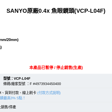
SANYO原廠0.4x 魚眼鏡頭(VCP-L04F)
mm/20mm)
)
本產品已暫停 / 停止銷售(生產)
：VCP-L04F
條碼/廠家型號 ：F #4973934450400
TM、貨到付款、線上刷卡
(付款方式說明)
饋最高3% S點！
止銷售/停產