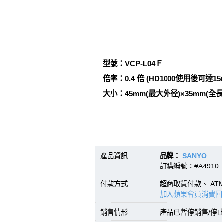
型號：VCP-L04Ｆ
倍率：0.4 倍 (HD1000使用後可達15
大小：45mm(最大外径)×35mm(全長
產品資訊
品牌：
SANYO
型號
訂購編號：#A4910 
付款方式
超商取貨付款、 A
加入蘋果會員消費回
銷售情形
產品已暫停銷售/停