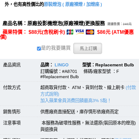
外，也有高性價比的
原裝燈泡 ( 原廠裸燈 / 加燈座 )
產品名稱：原廠投影機燈泡(原廠裸燈)更換服務
建議售價：
240元
蘋果特價： $88元(含稅刷卡)
$86元 (ATM優惠
價)
是的我要購買
產品資訊
品牌：
LINGO
型號：Replacement Bulb
訂購編號：#A8701 條碼/廠家型號 ：F
#Replacement Bulb
付款方式
超商取貨付款、 ATM、貨到付款、線上刷卡
(付款
方式說明)
加入蘋果會員消費回饋最高3% S點！
銷售情形
供應廠商直接配送，庫存情形依廠商而定
注意事項
本服務為破壞性服務，無法還原(裝回原本的燈泡)
與退換貨