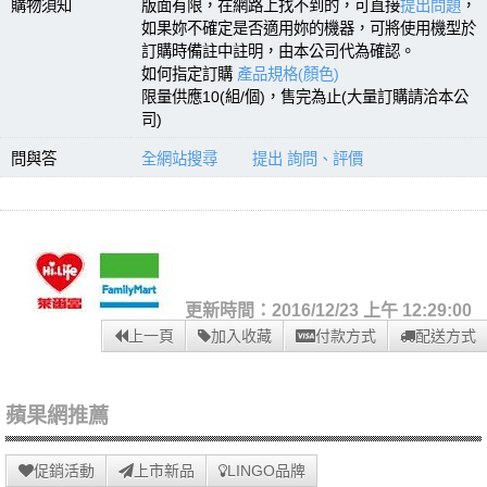
購物須知
版面有限，在網路上找不到的，可直接
提出問題
，
如果妳不確定是否適用妳的機器，可將使用機型於
訂購時備註中註明，由本公司代為確認。
如何指定訂購
產品規格(顏色)
限量供應10(組/個)，售完為止(大量訂購請洽本公
司)
問與答
全網站搜尋
提出 詢問、評價
更新時間：2016/12/23 上午 12:29:00
上一頁
加入收藏
付款方式
配送方式
蘋果網推薦
促銷活動
上市新品
LINGO品牌