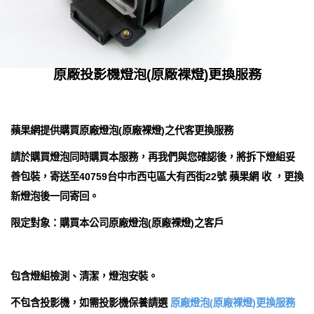
原廠投影機燈泡(原廠裸燈)更換服務
蘋果網提供購買原廠燈泡(原廠裸燈)之代客更換服務
請於購買燈泡同時購買本服務，再我們與您確認後，將拆下燈組妥
善包裝，寄送至40759台中市西屯區大有西街22號 蘋果網 收 ，更換
新燈泡後一同寄回。
限定對象：購買本公司原廠燈泡(原廠裸燈)之客戶
包含燈組檢測、清潔，燈泡安裝。
不包含投影機，如需投影機保養請選
原廠燈泡(原廠裸燈)更換服務