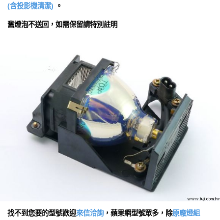
(含投影機清潔)
。
舊燈泡不送回，如需保留請特別註明
找不到您要的型號歡迎
來信洽詢
，蘋果網型號眾多，除
原廠燈組