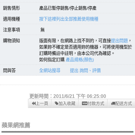
銷售情形
產品已暫停銷售/停止銷售/停產
適用機種
按下這裡列出全部推薦使用機種
注意事項
無
購物須知
版面有限，在網路上找不到的，可直接
提出問題
，
如果妳不確定是否適用妳的機器，可將使用機型於
訂購時備註中註明，由本公司代為確認。
如何指定訂購
產品規格(顏色)
問與答
全網站搜尋
提出 詢問、評價
更新時間：2011/6/21 下午 06:25:00
上一頁
加入收藏
付款方式
配送方式
蘋果網推薦