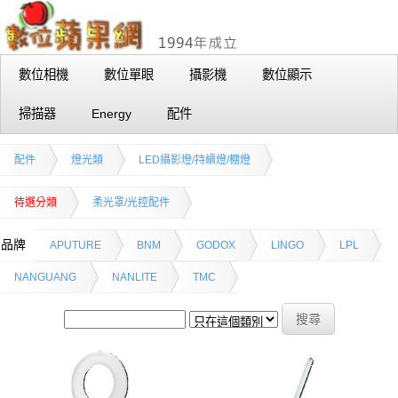
數位相機
數位單眼
攝影機
數位顯示
掃描器
Energy
配件
配件
燈光類
LED攝影燈/持續燈/棚燈
待選分類
柔光罩/光控配件
品牌
APUTURE
BNM
GODOX
LINGO
LPL
NANGUANG
NANLITE
TMC