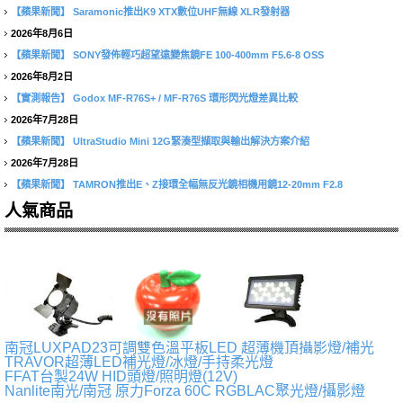
【蘋果新聞】
Saramonic推出K9 XTX數位UHF無線 XLR發射器
2026年8月6日
【蘋果新聞】
SONY發佈輕巧超望遠變焦鏡FE 100-400mm F5.6-8 OSS
2026年8月2日
【實測報告】
Godox MF-R76S+ / MF-R76S 環形閃光燈差異比較
2026年7月28日
【蘋果新聞】
UltraStudio Mini 12G緊湊型擷取與輸出解決方案介紹
2026年7月28日
【蘋果新聞】
TAMRON推出E、Z接環全幅無反光鏡相機用鏡12-20mm F2.8
人氣商品
南冠LUXPAD23可調雙色溫平板LED 超薄機頂攝影燈/補光
TRAVOR超薄LED補光燈/冰燈/手持柔光燈
FFAT台製24W HID頭燈/照明燈(12V)
Nanlite南光/南冠 原力Forza 60C RGBLAC聚光燈/攝影燈