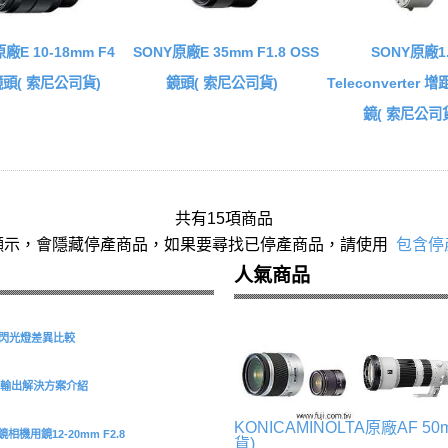
廠E 10-18mm F4
SONY原廠E 35mm F1.8 OSS
SONY原廠1.
鏡頭( 索尼公司貨)
鏡頭( 索尼公司貨)
Teleconverter 
鏡( 索尼公司貨
共有15項商品
顯示，會隱藏停產商品，如果要尋找已停產商品，請使用
包含停
人氣商品
S 環形閃光燈差異比較
型擷取與輸出解決方案介紹
KONICAMINOLTA原廠AF 5
機用鏡12-20mm F2.8
貨)