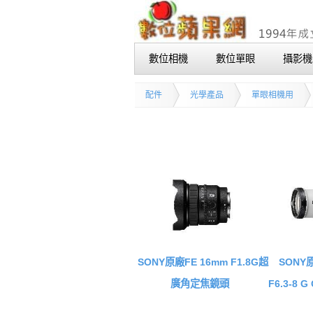
數位相機
數位單眼
攝影機
配件
光學產品
單眼相機用
SONY原廠FE 16mm F1.8G超
SONY原
廣角定焦鏡頭
F6.3-8